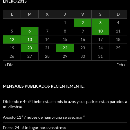
ENERO 2015
L
M
X
J
V
S
D
1
2
3
4
5
6
7
8
9
10
11
12
13
14
15
16
17
18
19
20
21
22
23
24
25
26
27
28
29
30
31
« Dic
Feb »
MENSAJES PUBLICADOS RECIENTEMENTE.
Diciembre 4- «El bebe esta en mis brazos y sus padres estan parados a
mi diestra»
Agosto 11 “7 nubes de hambruna se avecinan”
Enero 24- «Un lugar para vosotros»