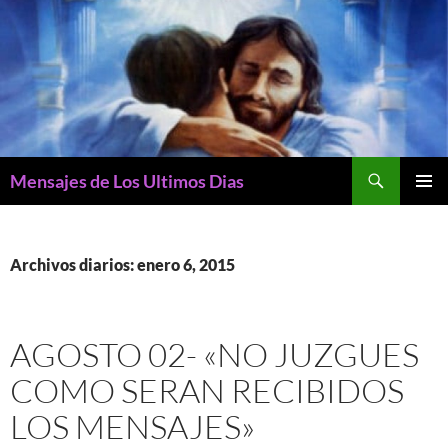
Buscar
Mensajes de Los Ultimos Dias
SALTAR
MENÚ
AL
PRINCI
CONTENIDO
Archivos diarios: enero 6, 2015
AGOSTO 02- «NO JUZGUES
COMO SERAN RECIBIDOS
LOS MENSAJES»