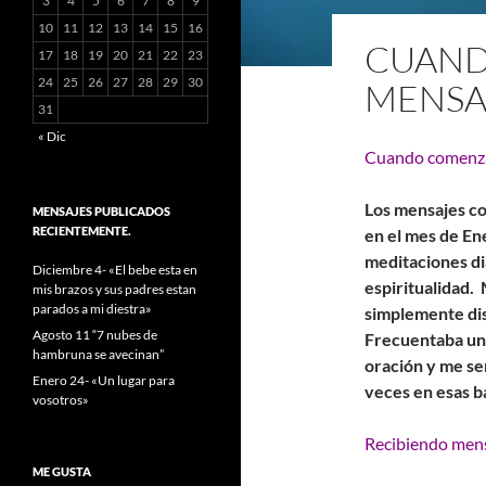
3
4
5
6
7
8
9
10
11
12
13
14
15
16
CUAND
17
18
19
20
21
22
23
24
25
26
27
28
29
30
MENSA
31
« Dic
Cuando comenz
Los mensajes c
MENSAJES PUBLICADOS
RECIENTEMENTE.
en el mes de En
meditaciones di
Diciembre 4- «El bebe esta en
espiritualidad.
mis brazos y sus padres estan
parados a mi diestra»
simplemente disf
Agosto 11 “7 nubes de
Frecuentaba un 
hambruna se avecinan”
oración y me se
Enero 24- «Un lugar para
veces en esas b
vosotros»
Recibiendo mens
ME GUSTA