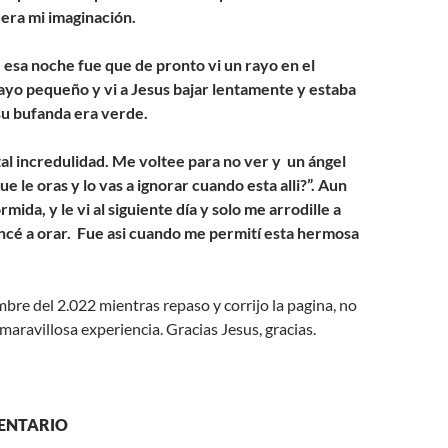
era mi imaginación.
 esa noche fue que de pronto vi un rayo en el
rayo pequeño y vi a Jesus bajar lentamente y estaba
su bufanda era verde.
tal incredulidad. Me voltee para no ver y un ángel
ue le oras y lo vas a ignorar cuando esta alli?”.
Aun
mida, y le vi al siguiente día y solo me arrodille a
ncé a orar. Fue asi cuando me permití esta hermosa
bre del 2.022 mientras repaso y corrijo la pagina, no
maravillosa experiencia. Gracias Jesus, gracias.
ENTARIO