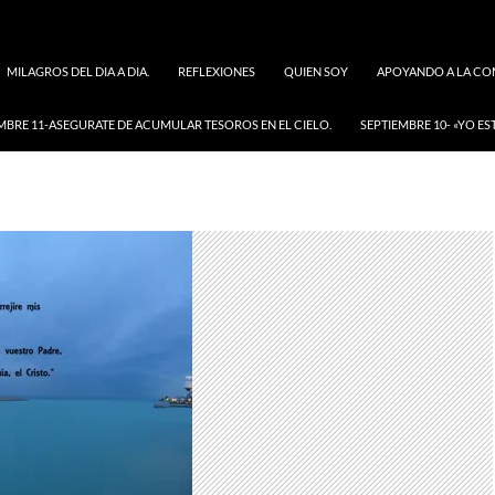
MILAGROS DEL DIA A DIA.
REFLEXIONES
QUIEN SOY
APOYANDO A LA COM
MBRE 11-ASEGURATE DE ACUMULAR TESOROS EN EL CIELO.
SEPTIEMBRE 10- «YO ES