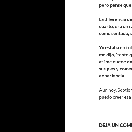
pero pensé que 
La diferencia de
cuarto, era un 
como sentado, 
Yo estaba en to
me dijo,
‘tanto q
así me quede dor
sus pies y come
experiencia.
Aun hoy, Septiem
puedo creer esa 
DEJA UN COM