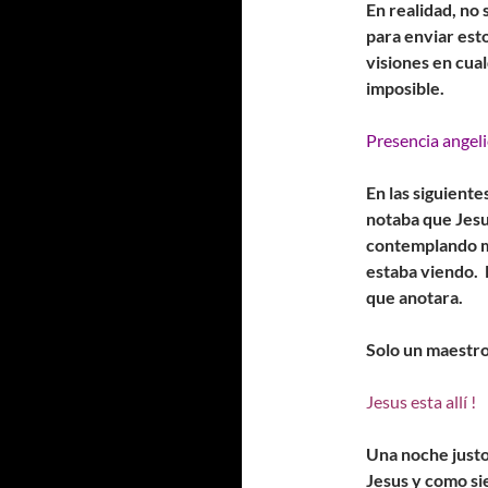
En realidad, no 
para enviar est
visiones en cual
imposible.
Presencia angeli
En las siguiente
notaba que Jesu
contemplando mi
estaba viendo. 
que anotara.
Solo un maestro
Jesus esta allí !
Una noche justo
Jesus y como si