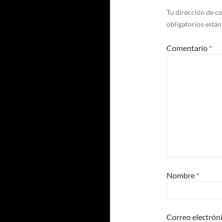
Tu dirección de co
obligatorios está
Comentario
*
Nombre
*
Correo electrón