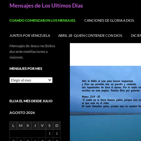
Buscar
Mensajes de Los Ultimos Dias
SALTAR AL CONTENIDO
CUANDO COMENZARON LOS MENSAJES.
CANCIONES DE GLORIA A DIOS.
JUNTOS POR VENEZUELA
ABRIL 28 -QUIEN CONTIENDE CON DIOS.
DICIE
Mensajes de Jesus recibidos
durante meditaciones y
visiones.
MENSAJES POR MES
Mensajes
por
mes
ELIJA EL MES DESDE JULIO
AGOSTO 2026
L
M
X
J
V
S
D
1
2