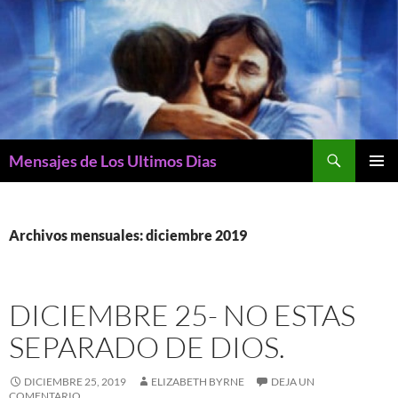
Buscar
Mensajes de Los Ultimos Dias
SALTAR
MENÚ
AL
PRINCI
CONTENIDO
Archivos mensuales: diciembre 2019
DICIEMBRE 25- NO ESTAS
SEPARADO DE DIOS.
DICIEMBRE 25, 2019
ELIZABETH BYRNE
DEJA UN
COMENTARIO