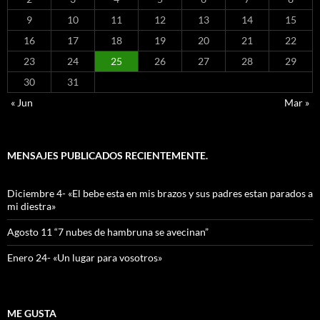
9
10
11
12
13
14
15
16
17
18
19
20
21
22
23
24
25
26
27
28
29
30
31
« Jun
Mar »
MENSAJES PUBLICADOS RECIENTEMENTE.
Diciembre 4- «El bebe esta en mis brazos y sus padres estan parados a
mi diestra»
Agosto 11 “7 nubes de hambruna se avecinan”
Enero 24- «Un lugar para vosotros»
ME GUSTA