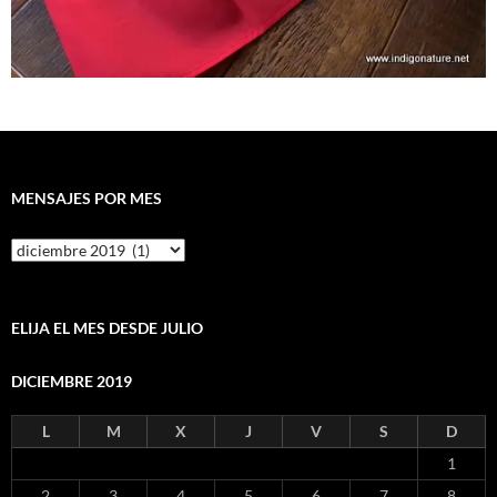
MENSAJES POR MES
Mensajes
por
mes
ELIJA EL MES DESDE JULIO
DICIEMBRE 2019
L
M
X
J
V
S
D
1
2
3
4
5
6
7
8