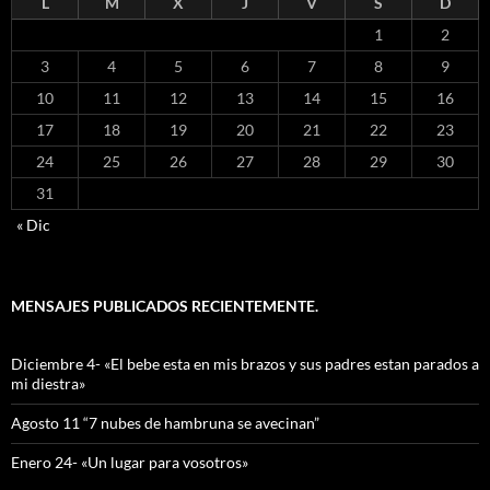
L
M
X
J
V
S
D
1
2
3
4
5
6
7
8
9
10
11
12
13
14
15
16
17
18
19
20
21
22
23
24
25
26
27
28
29
30
31
« Dic
MENSAJES PUBLICADOS RECIENTEMENTE.
Diciembre 4- «El bebe esta en mis brazos y sus padres estan parados a
mi diestra»
Agosto 11 “7 nubes de hambruna se avecinan”
Enero 24- «Un lugar para vosotros»