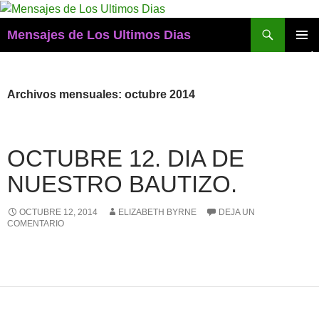
Buscar
Mensajes de Los Ultimos Dias
SALTAR
MENÚ
AL
PRINCI
CONTENIDO
Archivos mensuales: octubre 2014
OCTUBRE 12. DIA DE
NUESTRO BAUTIZO.
OCTUBRE 12, 2014
ELIZABETH BYRNE
DEJA UN
COMENTARIO