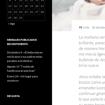
8
9
10
11
12
13
14
15
16
17
18
19
20
21
22
23
24
25
26
27
28
29
30
31
« Ago
CITA
DICIEM
La mañana cerc
MENSAJES PUBLICADOS
brillante, pare
RECIENTEMENTE.
de manera hori
Diciembre 4- «El bebe esta en
me movía ligera
mis brazos y sus padres estan
bufanda de Jes
parados a mi diestra»
brisa suave.
Agosto 11 “7 nubes de
hambruna se avecinan”
Jesus estaba s
Enero 24- «Un lugar para
vosotros»
brazos como un
emanaba luces 
continuar giran
ME GUSTA
lo que parecía 
su mano tocand