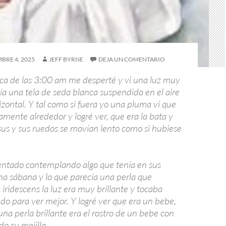
BRE 4, 2025
JEFF BYRNE
DEJA UN COMENTARIO
a de las 3:00 am me desperté y vi una luz muy
cía una tela de seda blanca suspendida en el aire
zontal. Y tal como si fuera yo una pluma vi que
mente alrededor y logré ver, que era la bata y
us y sus ruedos se movían lento como si hubiese
entado contemplando algo que tenía en sus
a sábana y lo que parecía una perla que
iridescens la luz era muy brillante y tocaba
do para ver mejor. Y logré ver que era un bebe,
una perla brillante era el rostro de un bebe con
o su mejilla.