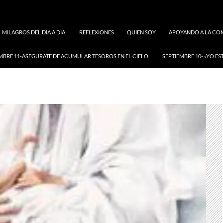
MILAGROS DEL DIA A DIA.
REFLEXIONES
QUIEN SOY
APOYANDO A LA COM
MBRE 11-ASEGURATE DE ACUMULAR TESOROS EN EL CIELO.
SEPTIEMBRE 10- «YO ES