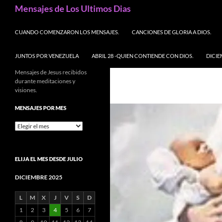
Buscar
Mensajes de Los Ultimos Dias
SALTAR AL CONTENIDO
CUANDO COMENZARON LOS MENSAJES.
CANCIONES DE GLORIA A DIOS.
JUNTOS POR VENEZUELA
ABRIL 28 -QUIEN CONTIENDE CON DIOS.
DICIE
Mensajes de Jesus recibidos
durante meditaciones y
visiones.
MENSAJES POR MES
Mensajes
por
mes
ELIJA EL MES DESDE JULIO
DICIEMBRE 2025
L
M
X
J
V
S
D
1
2
3
4
5
6
7