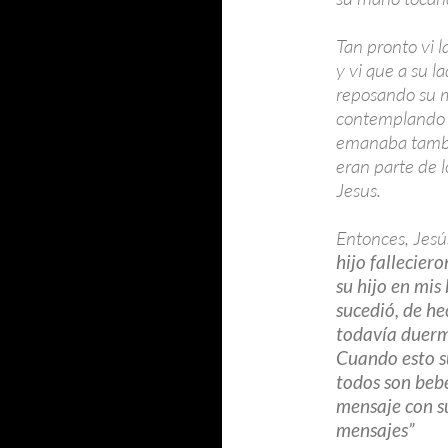
Tan pronto vi l
y vi que a su 
reposando su m
contemplando a
emanaba tambié
eran parte de l
Jesus.
Entonces, Jesús
hijo fallecier
su hijo en mis
sucedió, de h
todavía duerme
Cuando esto s
todos son beb
mensaje con su
mensajes”