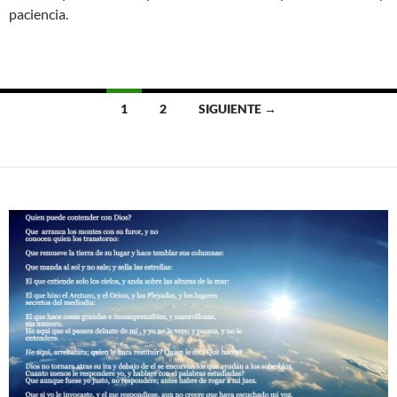
paciencia.
Ir
1
2
SIGUIENTE →
a
las
entradas