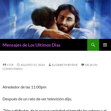
Buscar
Mensajes de Los Ultimos Dias
SALTAR
MENÚ
AL
PRINCI
CONTENIDO
CITA
AGOSTO 25, 2024
ELIZABETH BYRNE
DEJA UN
COMENTARIO
Alrededor de las 11:00pm
Después de un rato de ver televisión dijo,
“Vas a disfrutar de la nueva variedad el tamaño los colores y el