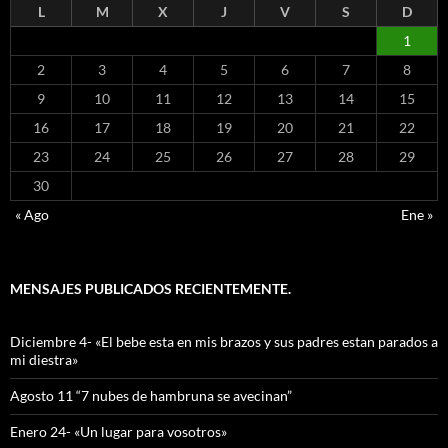
L
M
X
J
V
S
D
1
2
3
4
5
6
7
8
9
10
11
12
13
14
15
16
17
18
19
20
21
22
23
24
25
26
27
28
29
30
« Ago
Ene »
MENSAJES PUBLICADOS RECIENTEMENTE.
Diciembre 4- «El bebe esta en mis brazos y sus padres estan parados a
mi diestra»
Agosto 11 “7 nubes de hambruna se avecinan”
Enero 24- «Un lugar para vosotros»