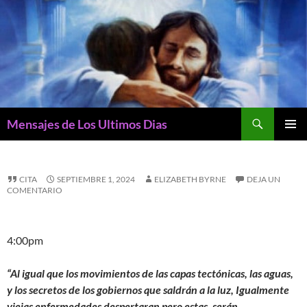
Buscar
Mensajes de Los Ultimos Dias
SALTAR
MENÚ
AL
PRINCI
CONTENIDO
CITA
SEPTIEMBRE 1, 2024
ELIZABETH BYRNE
DEJA UN
COMENTARIO
4:00pm
“Al igual que los movimientos de las capas tectónicas, las aguas,
y los secretos de los gobiernos que saldrán a la luz, Igualmente
viejas enfermedades despertaran pero estas, serán