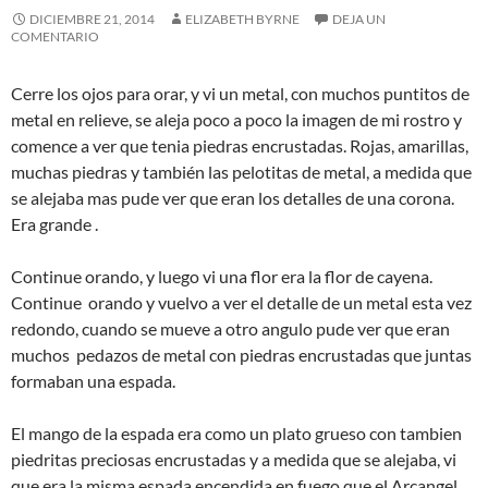
DICIEMBRE 21, 2014
ELIZABETH BYRNE
DEJA UN
COMENTARIO
Cerre los ojos para orar, y vi un metal, con muchos puntitos de
metal en relieve, se aleja poco a poco la imagen de mi rostro y
comence a ver que tenia piedras encrustadas. Rojas, amarillas,
muchas piedras y también las pelotitas de metal, a medida que
se alejaba mas pude ver que eran los detalles de una corona.
Era grande .
Continue orando, y luego vi una flor era la flor de cayena.
Continue orando y vuelvo a ver el detalle de un metal esta vez
redondo, cuando se mueve a otro angulo pude ver que eran
muchos pedazos de metal con piedras encrustadas que juntas
formaban una espada.
El mango de la espada era como un plato grueso con tambien
piedritas preciosas encrustadas y a medida que se alejaba, vi
que era la misma espada encendida en fuego que el Arcangel