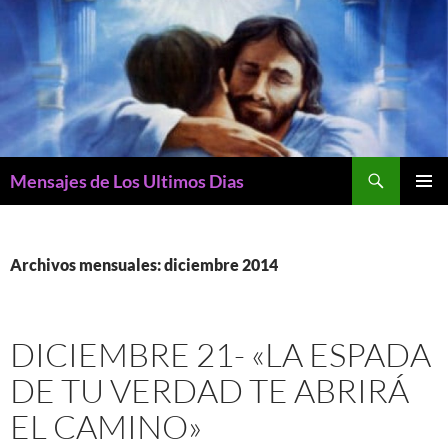
Buscar
Mensajes de Los Ultimos Dias
SALTAR
MENÚ
AL
PRINCI
CONTENIDO
Archivos mensuales: diciembre 2014
DICIEMBRE 21- «LA ESPADA
DE TU VERDAD TE ABRIRÁ
EL CAMINO»