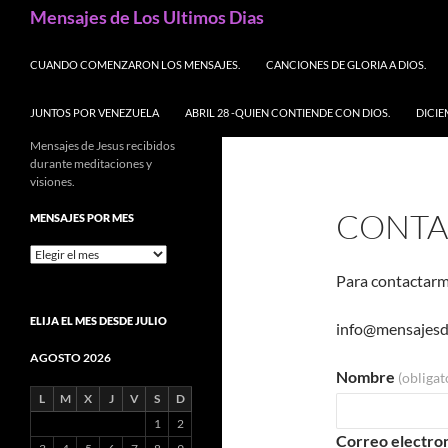
Buscar
Mensajes de Los Ultimos Dias
SALTAR AL CONTENIDO
CUANDO COMENZARON LOS MENSAJES.
CANCIONES DE GLORIA A DIOS.
JUNTOS POR VENEZUELA
ABRIL 28 -QUIEN CONTIENDE CON DIOS.
DICIE
Mensajes de Jesus recibidos
durante meditaciones y
visiones.
CONTA
MENSAJES POR MES
Mensajes
por
Para contactarme
mes
ELIJA EL MES DESDE JULIO
info@mensajesde
AGOSTO 2026
Nombre
(obligat
L
M
X
J
V
S
D
1
2
Correo electro