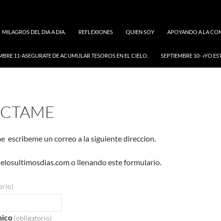
MILAGROS DEL DIA A DIA.
REFLEXIONES
QUIEN SOY
APOYANDO A LA COM
MBRE 11-ASEGURATE DE ACUMULAR TESOROS EN EL CIELO.
SEPTIEMBRE 10- «YO ES
CTAME
 escribeme un correo a la siguiente direccion.
losultimosdias.com o llenando este formulario.
orio)
nico
(obligatorio)