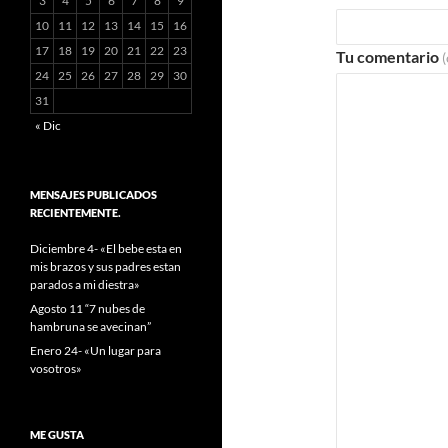
3
4
5
6
7
8
9
10
11
12
13
14
15
16
17
18
19
20
21
22
23
Tu comentario
24
25
26
27
28
29
30
31
« Dic
MENSAJES PUBLICADOS
RECIENTEMENTE.
Diciembre 4- «El bebe esta en
mis brazos y sus padres estan
parados a mi diestra»
Agosto 11 “7 nubes de
hambruna se avecinan”
Enero 24- «Un lugar para
vosotros»
ME GUSTA