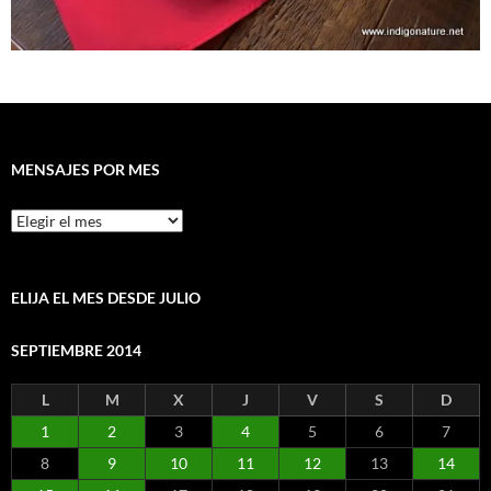
MENSAJES POR MES
Mensajes
por
mes
ELIJA EL MES DESDE JULIO
SEPTIEMBRE 2014
L
M
X
J
V
S
D
1
2
3
4
5
6
7
8
9
10
11
12
13
14