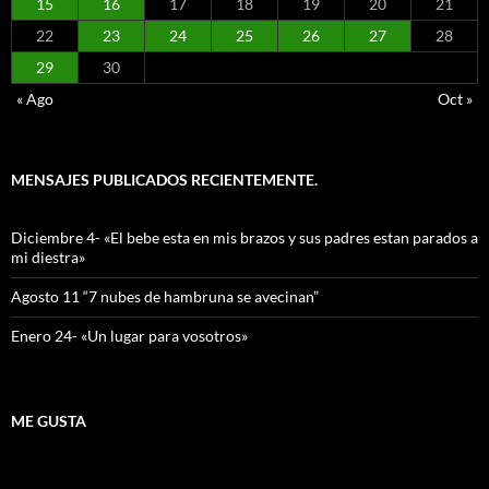
15
16
17
18
19
20
21
22
23
24
25
26
27
28
29
30
« Ago
Oct »
MENSAJES PUBLICADOS RECIENTEMENTE.
Diciembre 4- «El bebe esta en mis brazos y sus padres estan parados a
mi diestra»
Agosto 11 “7 nubes de hambruna se avecinan”
Enero 24- «Un lugar para vosotros»
ME GUSTA