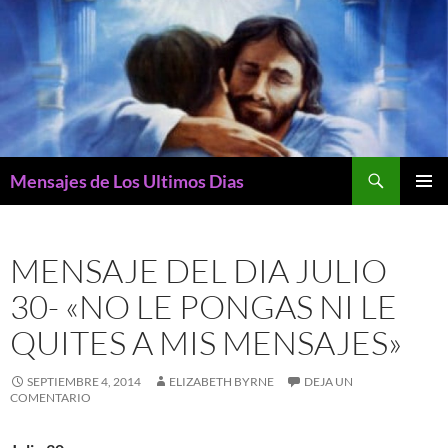
Buscar
Mensajes de Los Ultimos Dias
SALTAR
MENÚ
AL
PRINCI
CONTENIDO
MENSAJE DEL DIA JULIO
30- «NO LE PONGAS NI LE
QUITES A MIS MENSAJES»
SEPTIEMBRE 4, 2014
ELIZABETH BYRNE
DEJA UN
COMENTARIO