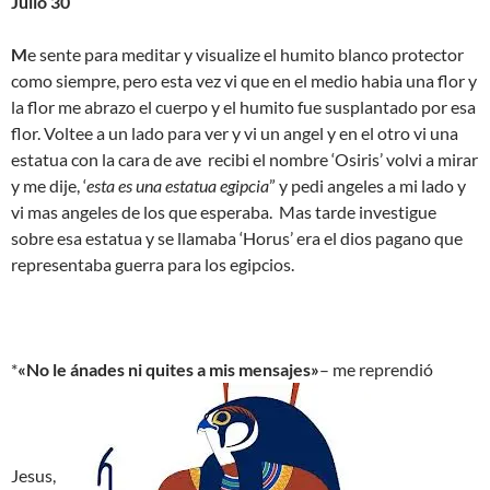
Julio 30
M
e sente para meditar y visualize el humito blanco protector
como siempre, pero esta vez vi que en el medio habia una flor y
la flor me abrazo el cuerpo y el humito fue susplantado por esa
flor. Voltee a un lado para ver y vi un angel y en el otro vi una
estatua con la cara de ave recibi el nombre ‘Osiris’ volvi a mirar
y me dije, ‘
esta es una estatua egipcia
” y pedi angeles a mi lado y
vi mas angeles de los que esperaba. Mas tarde investigue
sobre esa estatua y se llamaba ‘Horus’ era el dios pagano que
representaba guerra para los egipcios.
*
«No le ánades ni quites a mis mensajes»
– me reprendió
Jesus,