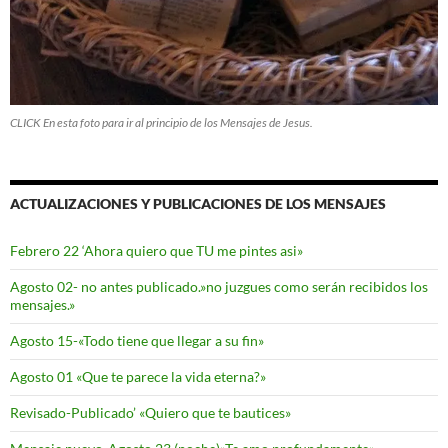
CLICK En esta foto para ir al principio de los Mensajes de Jesus.
ACTUALIZACIONES Y PUBLICACIONES DE LOS MENSAJES
Febrero 22 ‘Ahora quiero que TU me pintes asi»
Agosto 02- no antes publicado.»no juzgues como serán recibidos los
mensajes.»
Agosto 15-«Todo tiene que llegar a su fin»
Agosto 01 «Que te parece la vida eterna?»
Revisado-Publicado’ «Quiero que te bautices»