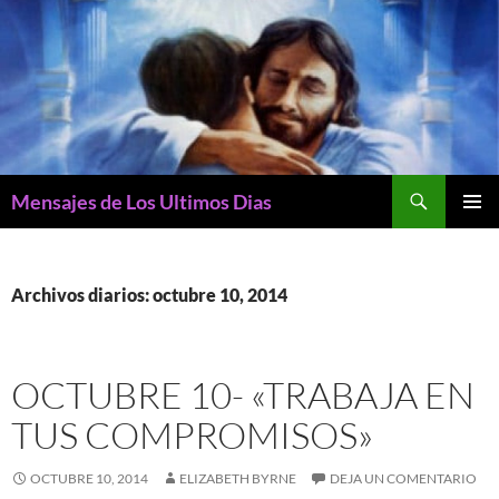
Buscar
Mensajes de Los Ultimos Dias
SALTAR
MENÚ
AL
PRINCI
CONTENIDO
Archivos diarios: octubre 10, 2014
OCTUBRE 10- «TRABAJA EN
TUS COMPROMISOS»
OCTUBRE 10, 2014
ELIZABETH BYRNE
DEJA UN COMENTARIO