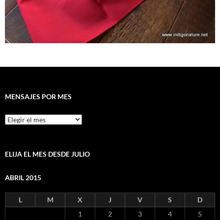
MENSAJES POR MES
Mensajes
por
mes
ELIJA EL MES DESDE JULIO
ABRIL 2015
L
M
X
J
V
S
D
1
2
3
4
5