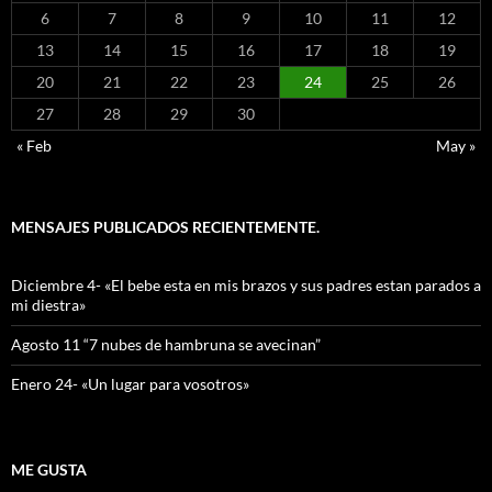
6
7
8
9
10
11
12
13
14
15
16
17
18
19
20
21
22
23
24
25
26
27
28
29
30
« Feb
May »
MENSAJES PUBLICADOS RECIENTEMENTE.
Diciembre 4- «El bebe esta en mis brazos y sus padres estan parados a
mi diestra»
Agosto 11 “7 nubes de hambruna se avecinan”
Enero 24- «Un lugar para vosotros»
ME GUSTA