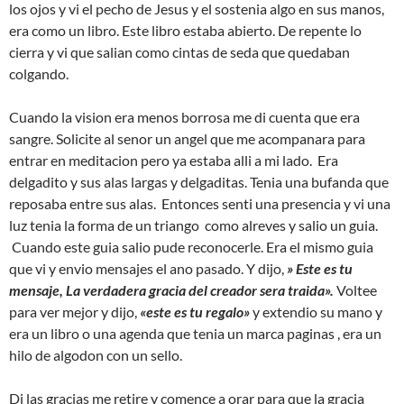
los ojos y vi el pecho de Jesus y el sostenia algo en sus manos,
era como un libro. Este libro estaba abierto. De repente lo
cierra y vi que salian como cintas de seda que quedaban
colgando.
Cuando la vision era menos borrosa me di cuenta que era
sangre. Solicite al senor un angel que me acompanara para
entrar en meditacion pero ya estaba alli a mi lado. Era
delgadito y sus alas largas y delgaditas. Tenia una bufanda que
reposaba entre sus alas. Entonces senti una presencia y vi una
luz tenia la forma de un triango como alreves y salio un guia.
Cuando este guia salio pude reconocerle. Era el mismo guia
que vi y envio mensajes el ano pasado. Y dijo,
» Este es tu
mensaje, La verdadera gracia del creador sera traida».
Voltee
para ver mejor y dijo,
«este es tu regalo»
y extendio su mano y
era un libro o una agenda que tenia un marca paginas , era un
hilo de algodon con un sello.
Di las gracias me retire y comence a orar para que la gracia