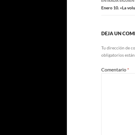
ENTRADA SIGUIEN
Enero 10. «La vol
DEJA UN COM
Tu dirección de co
obligatorios está
Comentario
*