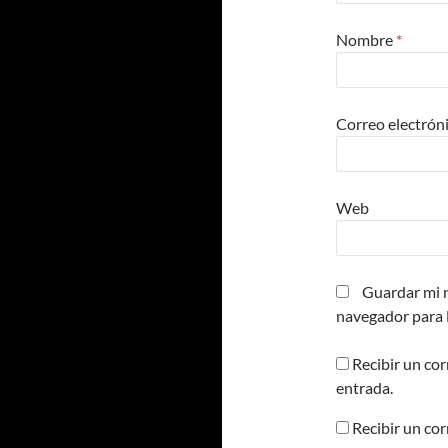
Nombre
*
Correo electrón
Web
Guardar mi n
navegador para 
Recibir un cor
entrada.
Recibir un co