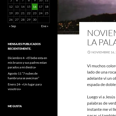
5
6
7
8
9
10
11
12
13
14
15
16
17
18
19
20
21
22
23
24
25
26
27
28
29
30
« Sep
Ene »
NOVIEM
LA PAL
MENSAJES PUBLICADOS
RECIENTEMENTE.
NOVIEMBRE 16, 
Diciembre 4- «El bebe esta en
mis brazos y sus padres estan
Vi muchos colore
parados a mi diestra»
lado de una roca
Agosto 11 “7 nubes de
adelante vi un o
hambruna se avecinan”
espada de doble 
Enero 24- «Un lugar para
vosotros»
Luego vi a Jesús
palabras de verd
ME GUSTA
instante me vi ll
pasar, vi tambi