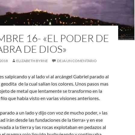
BRE 16- «EL PODER DE
ABRA DE DIOS»
2018
ELIZABETH BYRNE
DEJA UN COMENTARIO
s salpicando y al lado vi al arcángel Gabriel parado al
 geodita de la cual salían los colores. Unos pasos mas
bjeto de metal que lentamente se transformo en la
filo que había visto en varias visiones anteriores.
 parado a un lado y dijo con voz de mucho poder, » las
ad irán desde las fundaciones de la tierra» y en ese
evada a la tierra y las rocas explotaban en pedazos al
én el magma rojo liquido burbujeando y continuaba