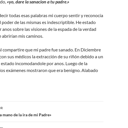
ndo,
«yo, dare la sanacion a tu padre.»
ecir todas esas palabras mi cuerpo sentir y reconocía
 poder de las mismas es indescriptible. He estado
anos sobre las visiones de la espada de la verdad
 abrirían mis caminos.
l compartire que mi padre fue sanado. En Diciembre
on sus médicos la extracción de su riñón debido a un
 estado incomodandole por anos. Luego de la
 los exámenes mostraron que era benigno. Alabado
ón
OR
a mano de la ira de mi Padre»