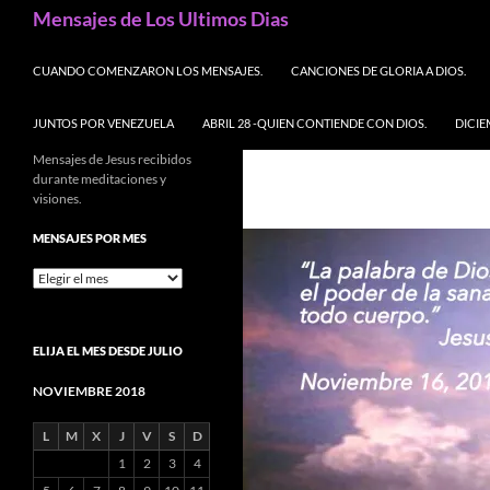
Buscar
Mensajes de Los Ultimos Dias
SALTAR AL CONTENIDO
CUANDO COMENZARON LOS MENSAJES.
CANCIONES DE GLORIA A DIOS.
JUNTOS POR VENEZUELA
ABRIL 28 -QUIEN CONTIENDE CON DIOS.
DICIE
Mensajes de Jesus recibidos
durante meditaciones y
visiones.
MENSAJES POR MES
Mensajes
por
mes
ELIJA EL MES DESDE JULIO
NOVIEMBRE 2018
L
M
X
J
V
S
D
1
2
3
4