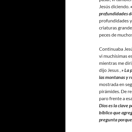
Jesús diciendo.
profundidades de
profundidades y 
criaturas grande
peces de muchos
Continuaba Jesús
vi muchisimas es
mientras me diri
dijo Jesus ,
» La 
las montanas y ro
mostrada en segu
pirámides. De re
paro frente a es
Dios es la clave 
bíblico que agreg
pregunta porque y