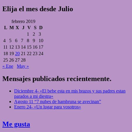
Elija el mes desde Julio
febrero 2019
L
M
X
J
V
S
D
1
2
3
4
5
6
7
8
9
10
11
12
13
14
15
16
17
18
19
20
21
22
23
24
25
26
27
28
« Ene
May »
Mensajes publicados recientemente.
Diciembre 4- «El bebe esta en mis brazos y sus padres estan
parados a mi diestra»
Agosto 11 “7 nubes de hambruna se avecinan”
Enero 24- «Un lugar para vosotros»
Me gusta