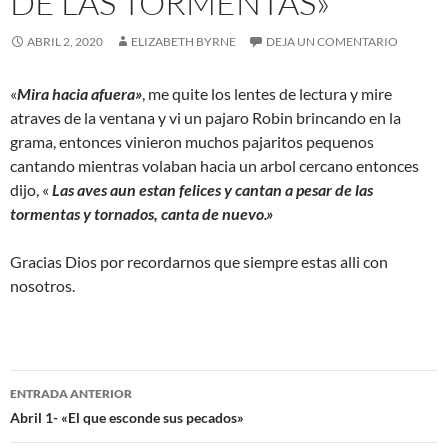
DE LAS TORMENTAS»
ABRIL 2, 2020
ELIZABETH BYRNE
DEJA UN COMENTARIO
«
Mira hacia afuera»
, me quite los lentes de lectura y mire
atraves de la ventana y vi un pajaro Robin brincando en la
grama, entonces vinieron muchos pajaritos pequenos
cantando mientras volaban hacia un arbol cercano entonces
dijo, «
Las aves aun estan felices y cantan a pesar de las
tormentas y tornados, canta de nuevo.»
Gracias Dios por recordarnos que siempre estas alli con
nosotros.
Navegación
ENTRADA ANTERIOR
de
Abril 1- «El que esconde sus pecados»