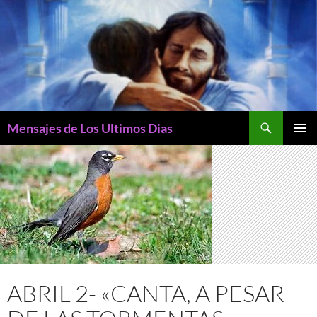
Buscar
Mensajes de Los Ultimos Dias
SALTAR
MENÚ
AL
PRINCI
CONTENIDO
ABRIL 2- «CANTA, A PESAR