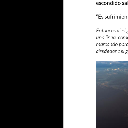
escondido sal
“Es sufrimien
Entonces vi el 
una linea como 
marcando porcio
alrededor del 