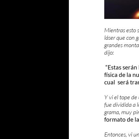
Mientras esto s
láser que con g
grandes montañ
dijo:
“Estas serán 
física de la n
cual será tr
Y vi el tope d
fue dividida a l
grama, muy pint
formato de la
Entonces, vi un