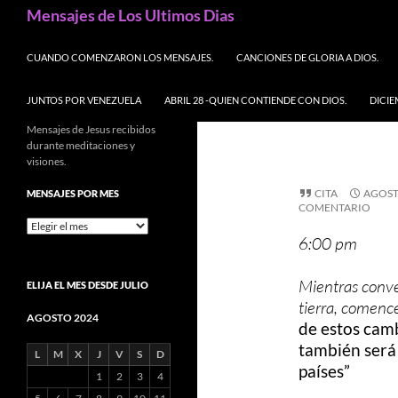
Buscar
Mensajes de Los Ultimos Dias
SALTAR AL CONTENIDO
CUANDO COMENZARON LOS MENSAJES.
CANCIONES DE GLORIA A DIOS.
JUNTOS POR VENEZUELA
ABRIL 28 -QUIEN CONTIENDE CON DIOS.
DICIE
Mensajes de Jesus recibidos
durante meditaciones y
visiones.
CITA
AGOST
MENSAJES POR MES
COMENTARIO
Mensajes
6:00 pm
por
mes
Mientras conve
ELIJA EL MES DESDE JULIO
tierra, comenc
AGOSTO 2024
de estos camb
también será 
L
M
X
J
V
S
D
países”
1
2
3
4