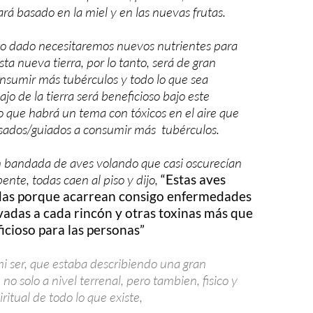
ará basado en la miel y en las nuevas frutas.
 dado necesitaremos nuevos nutrientes para
ta nueva tierra, por lo tanto, será de gran
nsumir más tubérculos y todo lo que sea
o de la tierra será beneficioso bajo este
o que habrá un tema con tóxicos en el aire que
sados/guiados a consumir más tubérculos.
n bandada de aves volando que casi oscurecían
pente, todas caen al piso y dijo,
“Estas aves
das porque acarrean consigo enfermedades
vadas a cada rincón y otras toxinas más que
icioso para las personas”
mi ser, que estaba describiendo una gran
no solo a nivel terrenal, pero tambien, fisico y
iritual de todo lo que existe,