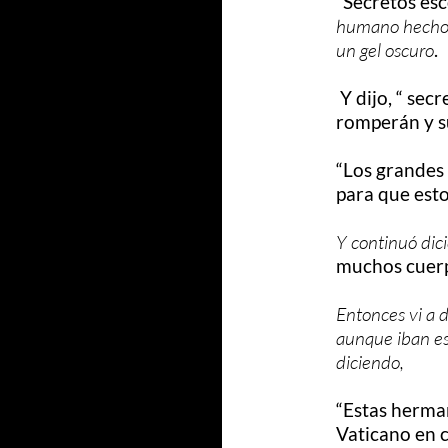
“Secretos esc
humano hecho d
un gel oscuro
.
Y dijo, “ sec
romperán y s
“Los grandes 
para que esto
Y continuó dic
muchos cuerp
Entonces vi a 
aunque iban esp
diciendo,
“Estas herma
Vaticano en 