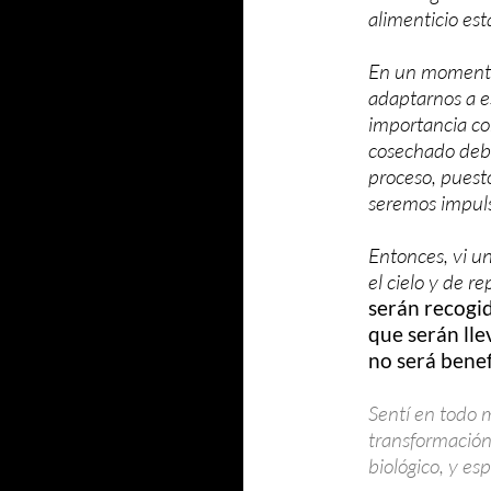
alimenticio est
En un momento
adaptarnos a es
importancia co
cosechado debaj
proceso, puest
seremos impul
Entonces, vi u
el cielo y de re
serán recogi
que serán lle
no será benef
Sentí en todo 
transformación 
biológico, y esp