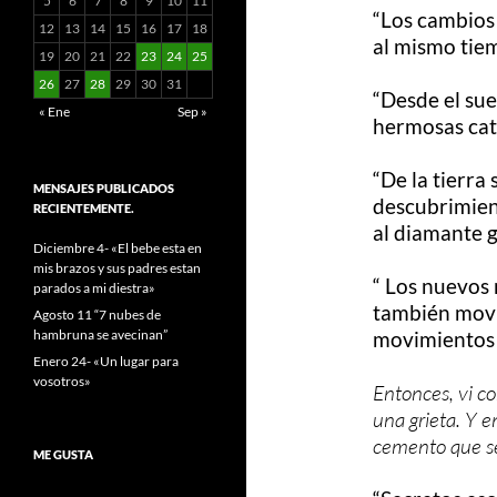
5
6
7
8
9
10
11
“Los cambios 
12
13
14
15
16
17
18
al mismo tie
19
20
21
22
23
24
25
26
27
28
29
30
31
“Desde el sue
« Ene
Sep »
hermosas cat
“De la tierra
MENSAJES PUBLICADOS
descubrimien
RECIENTEMENTE.
al diamante g
Diciembre 4- «El bebe esta en
mis brazos y sus padres estan
“ Los nuevos 
parados a mi diestra»
también movil
Agosto 11 “7 nubes de
hambruna se avecinan”
movimientos 
Enero 24- «Un lugar para
vosotros»
Entonces, vi 
una grieta. Y e
cemento que se
ME GUSTA