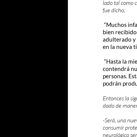
lado tal como 
fue dicho,
“Muchos infan
bien recibido
adulterado y 
en la nueva ti
“Hasta la mie
contendrá nue
personas. Est
podrán produ
Entonces la si
dado de manera
-Será, una nue
consumir prote
neurológico ser