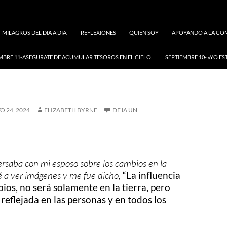
MILAGROS DEL DIA A DIA.
REFLEXIONES
QUIEN SOY
APOYANDO A LA COM
MBRE 11-ASEGURATE DE ACUMULAR TESOROS EN EL CIELO.
SEPTIEMBRE 10- «YO ES
O 24, 2024
ELIZABETH BYRNE
DEJA UN
rsaba con mi esposo sobre los cambios en la
é a ver imágenes y me fue dicho,
“La influencia
ios, no será solamente en la tierra, pero
reflejada en las personas y en todos los