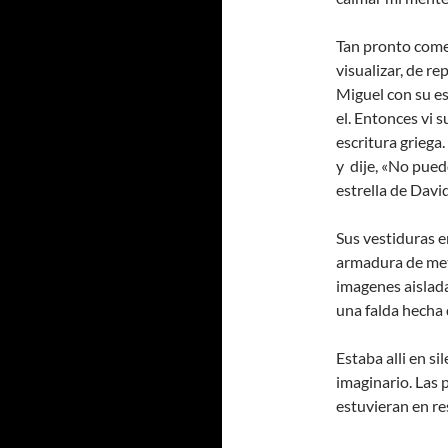
Tan pronto come
visualizar, de re
Miguel con su es
el. Entonces vi 
escritura griega
y dije, «No pued
estrella de David
Sus vestiduras 
armadura de met
imagenes aislada
una falda hecha
Estaba alli en si
imaginario. Las 
estuvieran en re