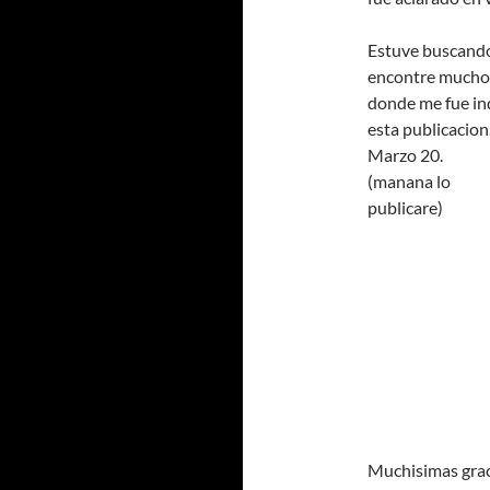
Estuve buscando
encontre muchos 
donde me fue ind
esta publicacion
Marzo 20.
(manana lo
publicare)
Muchisimas graci