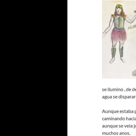
se ilumino , de 
agua se disparara
Aunque estaba pa
caminando hacia
aunque se veia j
muchos anos.