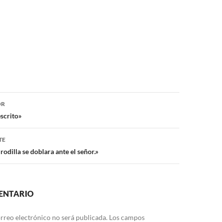
ón
OR
escrito»
TE
odilla se doblara ante el señor.»
ENTARIO
rreo electrónico no será publicada.
Los campos