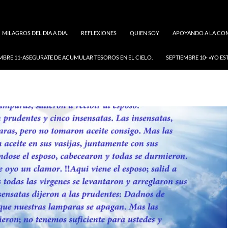
MILAGROS DEL DIA A DIA.
REFLEXIONES
QUIEN SOY
APOYANDO A LA COM
MBRE 11-ASEGURATE DE ACUMULAR TESOROS EN EL CIELO.
SEPTIEMBRE 10- «YO ES