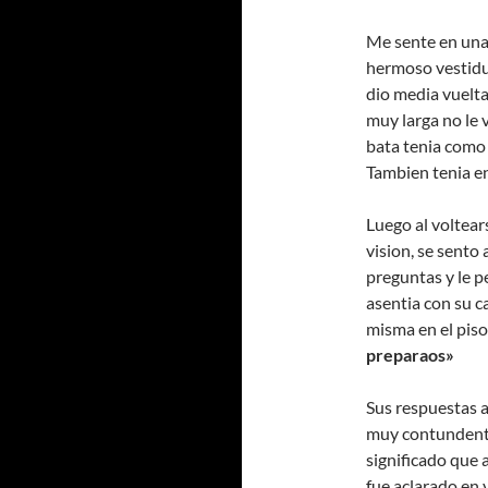
Me sente en una 
hermoso vestidu
dio media vuelta
muy larga no le 
bata tenia como 
Tambien tenia e
Luego al voltears
vision, se sento
preguntas y le p
asentia con su c
misma en el piso
preparaos»
Sus respuestas 
muy contundente
significado que 
fue aclarado en 