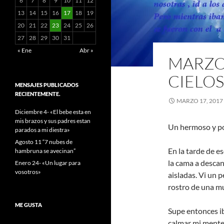
6
7
8
9
10
11
12
13
14
15
16
17
18
19
20
21
22
23
24
25
26
27
28
29
30
31
« Ene
Abr »
MARZO 
CIELOS
MENSAJES PUBLICADOS
RECIENTEMENTE.
MARZO 17, 2017
Diciembre 4- «El bebe esta en
mis brazos y sus padres estan
Un hermoso y p
parados a mi diestra»
Agosto 11 “7 nubes de
En la tarde de e
hambruna se avecinan”
la cama a descan
Enero 24- «Un lugar para
vosotros»
aisladas. Vi un 
rostro de una m
ME GUSTA
Supe entonces ib
calmar mi mente