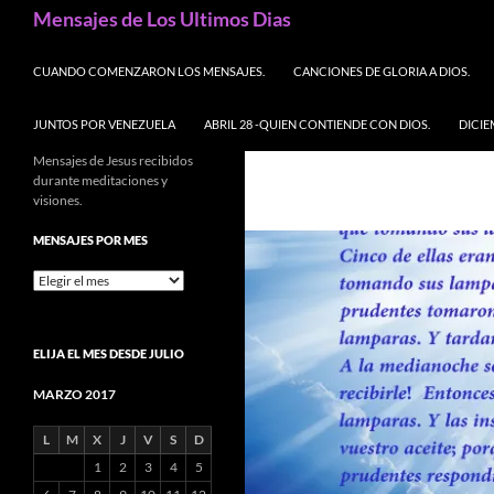
Buscar
Mensajes de Los Ultimos Dias
SALTAR AL CONTENIDO
CUANDO COMENZARON LOS MENSAJES.
CANCIONES DE GLORIA A DIOS.
JUNTOS POR VENEZUELA
ABRIL 28 -QUIEN CONTIENDE CON DIOS.
DICIE
Mensajes de Jesus recibidos
durante meditaciones y
visiones.
MENSAJES POR MES
Mensajes
por
mes
ELIJA EL MES DESDE JULIO
MARZO 2017
L
M
X
J
V
S
D
1
2
3
4
5