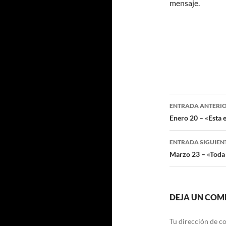
mensaje.
Navegaci
ENTRADA ANTERI
de
Enero 20 – «Esta 
entradas
ENTRADA SIGUIEN
Marzo 23 – «Toda r
DEJA UN COM
Tu dirección de co