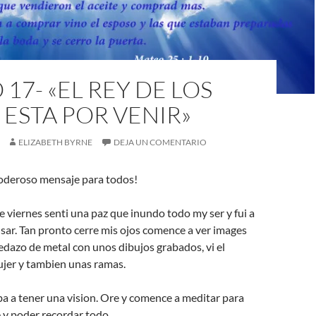
17- «EL REY DE LOS
 ESTA POR VENIR»
ELIZABETH BYRNE
DEJA UN COMENTARIO
oderoso mensaje para todos!
se viernes senti una paz que inundo todo my ser y fui a
sar. Tan pronto cerre mis ojos comence a ver images
pedazo de metal con unos dibujos grabados, vi el
ujer y tambien unas ramas.
a a tener una vision. Ore y comence a meditar para
 y poder recordar todo.