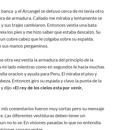
banca y el Arcangel se detuvo cerca de mi tenia otro
ra de armadura. Callado me miraba y lentamente se
 y sus trajes cambiaron. Entonces vestia una bata
veia los pies y me hizo saber que estaba descalzo. Su
un cubre cabez que le colgaba sobre su espalda.
n sus manos pergaminos.
e otra vez vestia la armadura del principio de la
 a mi lado mientras como en segundos le hacia muchas
edia oracion y ayuda para Peru. El miraba el piso y
abeza. Entonces giro su espada y clavo la punta de la
 y dijo
«El rey de los cielos esta por venir,
a mis comentarios fueron muy cortas pero su mensaje
. Las diferentes vestiduras deben tener un
aun no lo se. En visiones pasadas lo que no entendia
visiones consecuentes.