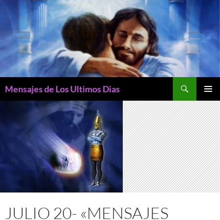
Buscar
Mensajes de Los Ultimos Dias
SALTAR
MENÚ
AL
PRINCI
CONTENIDO
JULIO 20- «MENSAJES