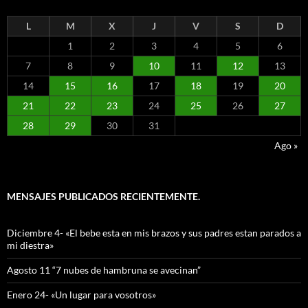
L
M
X
J
V
S
D
1
2
3
4
5
6
7
8
9
10
11
12
13
14
15
16
17
18
19
20
21
22
23
24
25
26
27
28
29
30
31
Ago »
MENSAJES PUBLICADOS RECIENTEMENTE.
Diciembre 4- «El bebe esta en mis brazos y sus padres estan parados a
mi diestra»
Agosto 11 “7 nubes de hambruna se avecinan”
Enero 24- «Un lugar para vosotros»