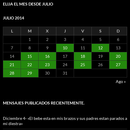
ELIJA EL MES DESDE JULIO
JULIO 2014
L
M
X
J
V
S
D
1
2
3
4
5
6
7
8
9
10
11
12
13
14
15
16
17
18
19
20
21
22
23
24
25
26
27
28
29
30
31
Ago »
MENSAJES PUBLICADOS RECIENTEMENTE.
Diciembre 4- «El bebe esta en mis brazos y sus padres estan parados a
mi diestra»