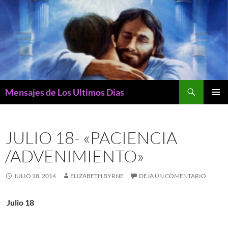
Buscar
Mensajes de Los Ultimos Dias
SALTAR
MENÚ
AL
PRINCI
CONTENIDO
JULIO 18- «PACIENCIA
/ADVENIMIENTO»
JULIO 18, 2014
ELIZABETH BYRNE
DEJA UN COMENTARIO
Julio 18