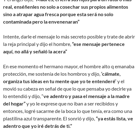
real, enséñenles no solo a cosechar sus propios alimentos
sino a atrapar agua fresca porque esta será no solo
contaminada pero la envenenaran”
Intente, darle el mensaje lo más secreto posible y trate de abrir
la reja principal y dijo el hombre,
“ese mensaje pertenece
aquí, no allá y señaló la acera”
En ese momento el hermano mayor, el hombre alto q emanaba
protección, me sostenía de los hombros y dijo,
‘cálmate,
organiza tus ideas en tu mente que yo te entenderé’
y el
movió su cabeza en señal de que lo que pensaba yo decirle ya
lo entendió y dijo, “
ve adentro y pasa el mensaje a la madre
del hogar”
y yo le exprese que no iban a ser recibidos y
entonces, logré sacarme de la boca lo que tenía, era como una
plastilina azul transparente. El sonrió y dijo,
“ya estás lista, ve
adentro que yo iré detrás de ti.”