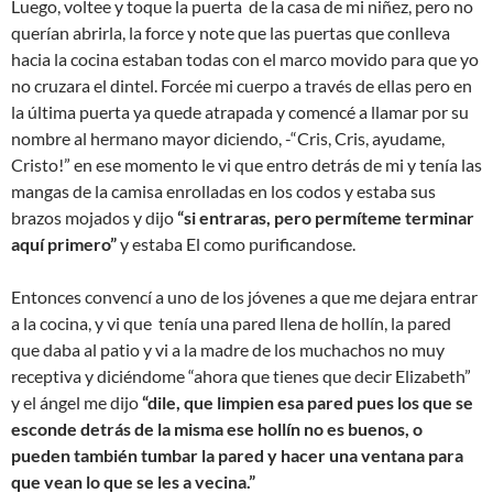
Luego, voltee y toque la puerta de la casa de mi niñez, pero no
querían abrirla, la force y note que las puertas que conlleva
hacia la cocina estaban todas con el marco movido para que yo
no cruzara el dintel. Forcée mi cuerpo a través de ellas pero en
la última puerta ya quede atrapada y comencé a llamar por su
nombre al hermano mayor diciendo, -“Cris, Cris, ayudame,
Cristo!” en ese momento le vi que entro detrás de mi y tenía las
mangas de la camisa enrolladas en los codos y estaba sus
brazos mojados y dijo
“si entraras, pero permíteme terminar
aquí primero”
y estaba El como purificandose.
Entonces convencí a uno de los jóvenes a que me dejara entrar
a la cocina, y vi que tenía una pared llena de hollín, la pared
que daba al patio y vi a la madre de los muchachos no muy
receptiva y diciéndome “ahora que tienes que decir Elizabeth”
y el ángel me dijo
“dile, que limpien esa pared pues los que se
esconde detrás de la misma ese hollín no es buenos, o
pueden también tumbar la pared y hacer una ventana para
que vean lo que se les a vecina.”