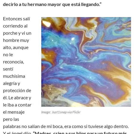
decirlo a tu hermano mayor que está llegando.”
Entonces salí
corriendo al
porche y vi un
hombre muy
alto, aunque
no le
reconocía,
sentí
muchisima
alegría y
protección de
él. Le abrace y
le iba a contar
el mensaje
Image: Just1snap via Flickr
pero las
palabras no salían de mi boca, era como si tuviese algo dentro.
Y el ángel dijo,
“Madres, críen a sus hijos para un futuro más