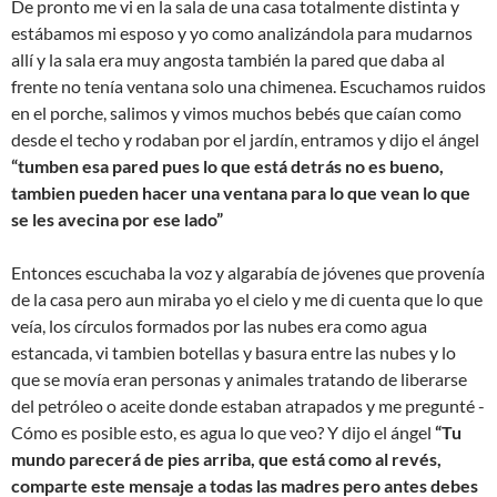
De pronto me vi en la sala de una casa totalmente distinta y
estábamos mi esposo y yo como analizándola para mudarnos
allí y la sala era muy angosta también la pared que daba al
frente no tenía ventana solo una chimenea. Escuchamos ruidos
en el porche, salimos y vimos muchos bebés que caían como
desde el techo y rodaban por el jardín, entramos y dijo el ángel
“tumben esa pared pues lo que está detrás no es bueno,
tambien pueden hacer una ventana para lo que vean lo que
se les avecina por ese lado”
Entonces escuchaba la voz y algarabía de jóvenes que provenía
de la casa pero aun miraba yo el cielo y me di cuenta que lo que
veía, los círculos formados por las nubes era como agua
estancada, vi tambien botellas y basura entre las nubes y lo
que se movía eran personas y animales tratando de liberarse
del petróleo o aceite donde estaban atrapados y me pregunté -
Cómo es posible esto, es agua lo que veo? Y dijo el ángel
“Tu
mundo parecerá de pies arriba, que está como al revés,
comparte este mensaje a todas las madres pero antes debes