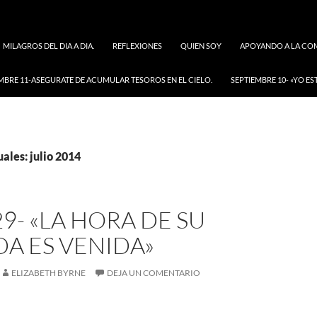
MILAGROS DEL DIA A DIA.
REFLEXIONES
QUIEN SOY
APOYANDO A LA COM
MBRE 11-ASEGURATE DE ACUMULAR TESOROS EN EL CIELO.
SEPTIEMBRE 10- «YO ES
ales: julio 2014
29- «LA HORA DE SU
A ES VENIDA»
ELIZABETH BYRNE
DEJA UN COMENTARIO