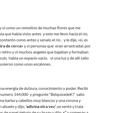
 y vi como un remolino de muchas flores que me
a que habia visto antes y este me llevo hacia el rio,
contento como antes y senalo el rio , y le dije, «si, es
ira de cerca»
y vi personas que eran arrastradas por
 se retiro y vi muchos angeles que bajaban y formaban
ulo habia un espacio vacio. vi una luz y de alli salio
pusieron como unos escalones.
na energia de dulzura, conocimiento y poder. Recibi
 numero 144.000 y pregunte “BelquicedeK?’
salio
na barba y cabellos muy blancos y una corona y
n abuelo y dijo,
‘adivina otra vez’.
.se sentó y traía
s de papel debajo de su brazo y dijo,
s”
y comenzo a