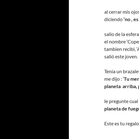
al cerrar mis oj
diciendo
‘no , e
salio de la esfe
el nombre ‘Coper
tambien recibi, 
salió este joven.
Tenia un brazalet
me dijo : ‘
Tu mens
planeta arriba, 
le pregunte cual p
planeta de fue
Este es tu regal