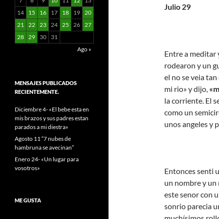
7
8
9
10
11
12
13
Julio 29
14
15
16
17
18
19
20
21
22
23
24
25
26
27
28
29
30
31
Ago »
Entre a meditar
rodearon y un gui
el no se veia tan 
MENSAJES PUBLICADOS
mi rio» y dijo,
«m
RECIENTEMENTE.
la corriente. El
Diciembre 4- «El bebe esta en
como un semicirc
mis brazos y sus padres estan
unos angeles y 
parados a mi diestra»
Agosto 11 “7 nubes de
hambruna se avecinan”
Enero 24- «Un lugar para
vosotros»
Entonces senti u
un nombre y un
este senor con u
ME GUSTA
sonrio parecia u
muchísimos rollo