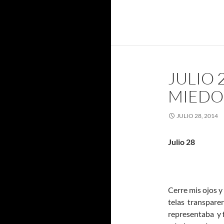
JULIO 
MIEDO
JULIO 28, 2014
Julio 28
Cerre mis ojos y
telas transparen
representaba y f