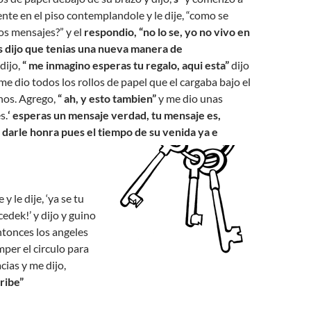
ente en el piso contemplandole y le dije, “como se
os mensajes?” y el
respondio, “no lo se, yo no vivo en
s dijo que tenias una nueva manera de
 dijo,
“ me inmagino esperas tu regalo, aqui esta”
dijo
e dio todos los rollos de papel que el cargaba bajo el
hos. Agrego,
“ ah, y esto tambien”
y me dio unas
s.
‘ esperas un mensaje verdad, tu mensaje es,
 darle honra pues el tiempo de su venida ya e
 y le dije, ‘ya se tu
dek!’ y dijo y guino
tonces los angeles
per el circulo para
racias y me dijo,
ribe”