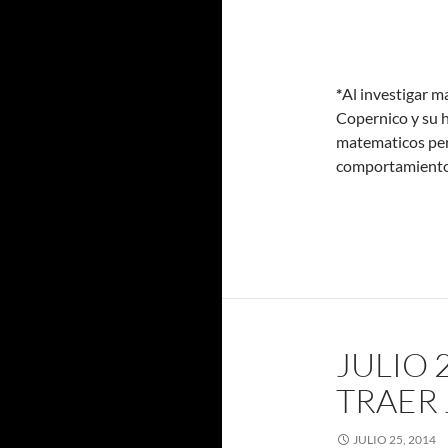
*
Al investigar m
Copernico y su 
matematicos per
comportamiento e
JULIO 
TRAER 
JULIO 25, 2014