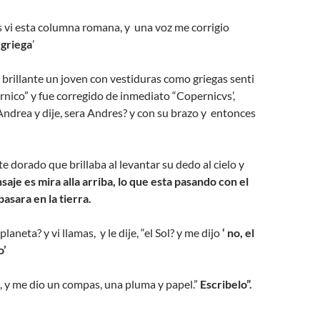
os vi esta columna romana, y una voz me corrigio
s griega
’
ra brillante un joven con vestiduras como griegas senti
nico” y fue corregido de inmediato “Copernicvs’,
‘Andrea y dije, sera Andres? y con su brazo y entonces
e dorado que brillaba al levantar su dedo al cielo y
aje es mira alla arriba, lo que esta pasando con el
pasara en la tierra.
laneta? y vi llamas, y le dije, “el Sol? y me dijo
‘ no,
el
go’
o, y me dio un compas, una pluma y papel.”
Escribelo”.