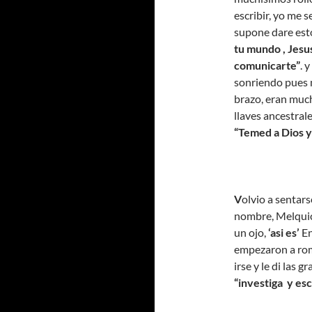
escribir, yo me s
supone dare est
tu mundo , Jesu
comunicarte”
. y
sonriendo pues m
brazo, eran muc
llaves ancestrale
“Temed a Dios y
V
olvio a sentarse
nombre, Melquice
un ojo,
‘asi es’
En
empezaron a rom
irse y le di las g
“investiga y esc