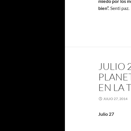
miedo por los m
bien”.
Senti paz.
JULIO 
PLANE
EN LA 
JULIO 27, 2014
Julio 27