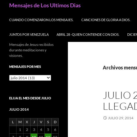
Buscar
Mensajes de Los Ultimos Dias
SALTAR AL CONTENIDO
CUANDO COMENZARON LOS MENSAJES.
CANCIONES DE GLORIA A DIOS.
JUNTOS POR VENEZUELA
ABRIL 28 -QUIEN CONTIENDE CON DIOS.
DICIE
Mensajes de Jesus recibidos
durante meditaciones y
visiones.
MENSAJES POR MES
Archivos mensu
Mensajes
por
mes
JULIO 
ELIJA EL MES DESDE JULIO
LLEGAD
JULIO 2014
JULIO 29, 2014
L
M
X
J
V
S
D
1
2
3
4
5
6