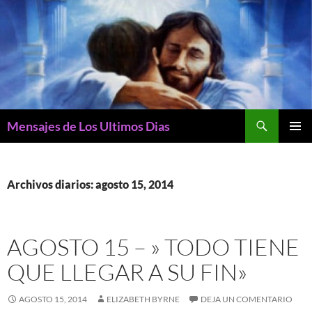
Buscar
Mensajes de Los Ultimos Dias
SALTAR
MENÚ
AL
PRINCI
CONTENIDO
Archivos diarios: agosto 15, 2014
AGOSTO 15 – » TODO TIENE
QUE LLEGAR A SU FIN»
AGOSTO 15, 2014
ELIZABETH BYRNE
DEJA UN COMENTARIO