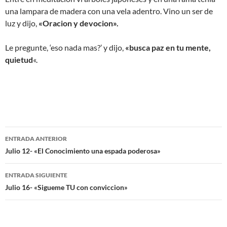
una lampara de madera con una vela adentro. Vino un ser de
luz y dijo,
«Oracion y devocion».
Le pregunte, ‘eso nada mas?’ y dijo,
«busca paz en tu mente,
quietud
«.
Navegación
ENTRADA ANTERIOR
de
Julio 12- «El Conocimiento una espada poderosa»
entradas
ENTRADA SIGUIENTE
Julio 16- «Sigueme TU con conviccion»