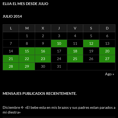
ELIJA EL MES DESDE JULIO
JULIO 2014
L
M
X
J
V
S
D
1
2
3
4
5
6
7
8
9
10
11
12
13
14
15
16
17
18
19
20
21
22
23
24
25
26
27
28
29
30
31
Ago »
MENSAJES PUBLICADOS RECIENTEMENTE.
Diciembre 4- «El bebe esta en mis brazos y sus padres estan parados a
mi diestra»