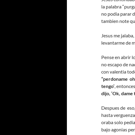
la palabra “pur
no podia parar d
tambien note que
Jesus me jalaba,
levantarme de mi
Pense en abrir lo
no escapo de nad
con valentia todo
“perdoname oh D
tengo’
, entonces
dijo, ‘Ok, dame t
Despues de eso, 
hasta verguenza 
oraba solo pedi
bajo agonias per