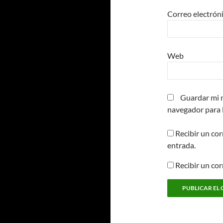
Correo electrón
Web
Guardar mi n
navegador para 
Recibir un cor
entrada.
Recibir un co