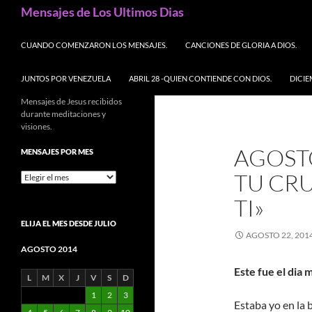
Buscar
Mensajes de Los Ultimos Dias
SALTAR AL CONTENIDO
CUANDO COMENZARON LOS MENSAJES.
CANCIONES DE GLORIA A DIOS.
JUNTOS POR VENEZUELA
ABRIL 28 -QUIEN CONTIENDE CON DIOS.
DICIE
Mensajes de Jesus recibidos
durante meditaciones y
visiones.
AGOST
MENSAJES POR MES
TU CRU
Mensajes
por
TI»
mes
ELIJA EL MES DESDE JULIO
AGOSTO 22, 201
AGOSTO 2014
Este fue el dia 
L
M
X
J
V
S
D
1
2
3
Estaba yo en la b