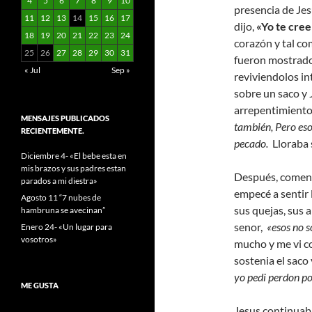
4
5
6
7
8
9
10
presencia de Jes
11
12
13
14
15
16
17
dijo,
«Yo te cree
18
19
20
21
22
23
24
corazón y tal co
25
26
27
28
29
30
31
fueron mostrados
« Jul
Sep »
reviviendolos in
sobre un saco y 
arrepentimiento, 
MENSAJES PUBLICADOS
también, Pero es
RECIENTEMENTE.
pecado.
Lloraba 
Diciembre 4- «El bebe esta en
mis brazos y sus padres estan
Después, comenc
parados a mi diestra»
empecé a sentir l
Agosto 11 “7 nubes de
sus quejas, sus 
hambruna se avecinan”
senor,
«esos no s
Enero 24- «Un lugar para
vosotros»
mucho y me vi co
sostenia el saco 
yo pedi perdon po
ME GUSTA
Jesus continuaba