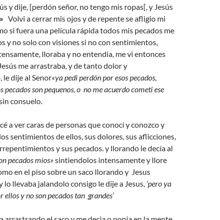
ús y dije, [perdón señor, no tengo mis ropas[, y Jesús
»
Volvi a cerrar mis ojos y de repente se afligio mi
mo si fuera una película rápida todos mis pecados me
 y no solo con visiones si no con sentimientos,
tensamente, lloraba y no entendia, me vi entonces
Jesús me arrastraba, y de tanto dolor y
le dije al Senor
«ya pedi perdón por esos pecados,
os pecados son pequenos, o no me acuerdo cometi ese
sin consuelo.
é a ver caras de personas que conocí y conozco y
os sentimientos de ellos, sus dolores, sus aflicciones,
arrepentimientos y sus pecados. y llorando le decía al
on pecados mios»
sintiendolos intensamente y llore
mo en el piso sobre un saco llorando y Jesus
y lo llevaba jalandolo consigo le dije a Jesus,
‘pero ya
r ellos y no son pecados tan grandes’
 arrastrando el saco y me decia o ponia en la mente