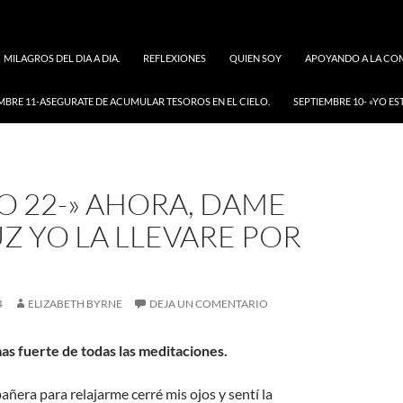
MILAGROS DEL DIA A DIA.
REFLEXIONES
QUIEN SOY
APOYANDO A LA COM
MBRE 11-ASEGURATE DE ACUMULAR TESOROS EN EL CIELO.
SEPTIEMBRE 10- «YO ES
O 22-» AHORA, DAME
Z YO LA LLEVARE POR
4
ELIZABETH BYRNE
DEJA UN COMENTARIO
mas fuerte de todas las meditaciones.
añera para relajarme cerré mis ojos y sentí la