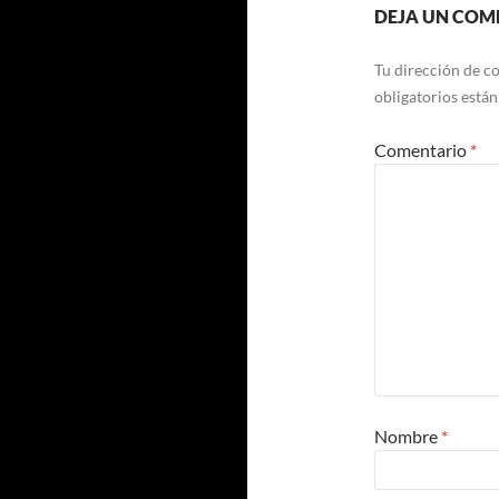
DEJA UN COM
Tu dirección de co
obligatorios está
Comentario
*
Nombre
*