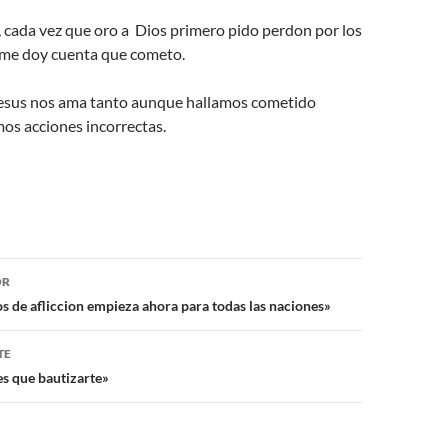
 cada vez que oro a Dios primero pido perdon por los
me doy cuenta que cometo.
Jesus nos ama tanto aunque hallamos cometido
os acciones incorrectas.
ón
OR
os de afliccion empieza ahora para todas las naciones»
TE
es que bautizarte»