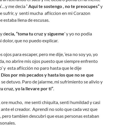
ga’…y me decia
‘ Aqui te sostengo , no te preocupes”
y
e sufrir, y sentí mucha afliccion en mi Corazon
 estaba llena de escusas.
 y d
ecia, “toma tu cruz y sigueme
’ y yo no podia
 dolor, que no puedo explicar.
s ojos para escaper, pero me dije, ‘esa no soy yo, yo
a, no abrire mis ojos puesto que siempre enfrento
’ y esta aflicción no paro hasta que le dije
ios por mis pecados y hasta los que no se que
 se detuvo. Paro de jalarme, mi sufrimiento se alivio y
u cruz, yo la llevare por ti”
.
ore mucho, me senti chiquita, senti humildad y casi
ante el creador. Aprendi no solo que cada vez que
a, pero tambien descubri que esas personas estaban
sonales.