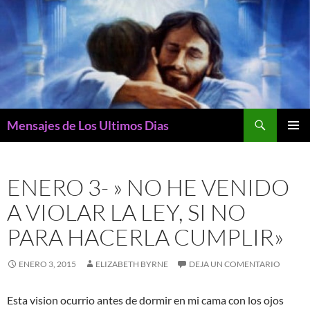
Buscar
Mensajes de Los Ultimos Dias
SALTAR
MENÚ
AL
PRINCI
CONTENIDO
ENERO 3- » NO HE VENIDO
A VIOLAR LA LEY, SI NO
PARA HACERLA CUMPLIR»
ENERO 3, 2015
ELIZABETH BYRNE
DEJA UN COMENTARIO
Esta vision ocurrio antes de dormir en mi cama con los ojos