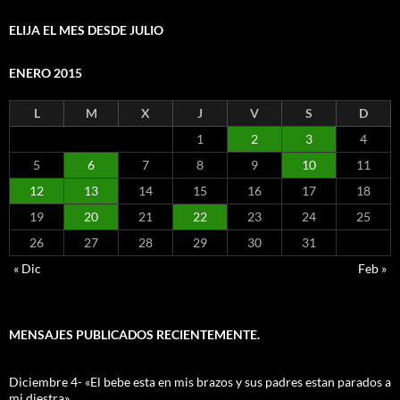
ELIJA EL MES DESDE JULIO
ENERO 2015
L
M
X
J
V
S
D
1
2
3
4
5
6
7
8
9
10
11
12
13
14
15
16
17
18
19
20
21
22
23
24
25
26
27
28
29
30
31
« Dic
Feb »
MENSAJES PUBLICADOS RECIENTEMENTE.
Diciembre 4- «El bebe esta en mis brazos y sus padres estan parados a
mi diestra»