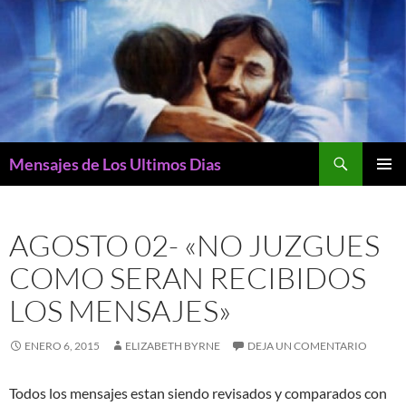
Buscar
Mensajes de Los Ultimos Dias
SALTAR
MENÚ
AL
PRINCI
CONTENIDO
AGOSTO 02- «NO JUZGUES
COMO SERAN RECIBIDOS
LOS MENSAJES»
ENERO 6, 2015
ELIZABETH BYRNE
DEJA UN COMENTARIO
Todos los mensajes estan siendo revisados y comparados con