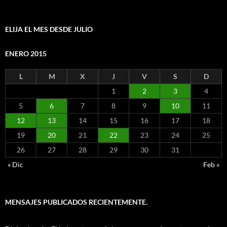
por
mes
ELIJA EL MES DESDE JULIO
ENERO 2015
L
M
X
J
V
S
D
1
2
3
4
5
6
7
8
9
10
11
12
13
14
15
16
17
18
19
20
21
22
23
24
25
26
27
28
29
30
31
« Dic
Feb »
MENSAJES PUBLICADOS RECIENTEMENTE.