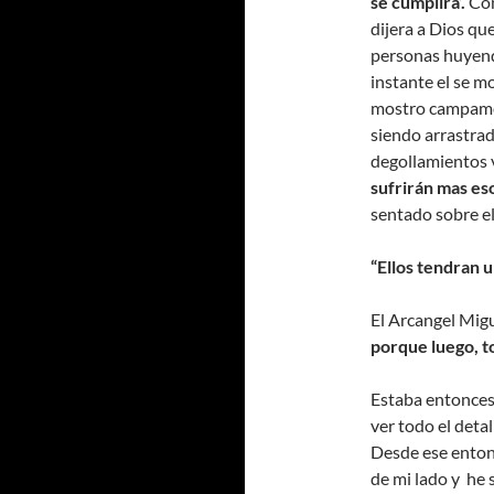
se cumplira’.
Com
dijera a Dios que
personas huyend
instante el se m
mostro campame
siendo arrastra
degollamientos v
sufrirán mas es
sentado sobre el
“Ellos tendran u
El Arcangel Migu
porque luego, t
Estaba entonces 
ver todo el deta
Desde ese entonc
de mi lado y he 