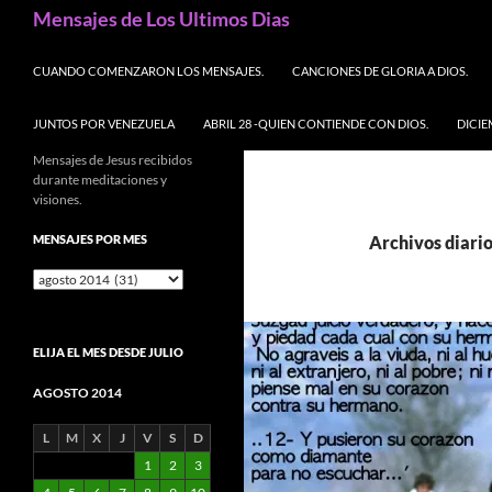
Buscar
Mensajes de Los Ultimos Dias
SALTAR AL CONTENIDO
CUANDO COMENZARON LOS MENSAJES.
CANCIONES DE GLORIA A DIOS.
JUNTOS POR VENEZUELA
ABRIL 28 -QUIEN CONTIENDE CON DIOS.
DICIE
Mensajes de Jesus recibidos
durante meditaciones y
visiones.
MENSAJES POR MES
Archivos diario
Mensajes
por
mes
ELIJA EL MES DESDE JULIO
AGOSTO 2014
L
M
X
J
V
S
D
1
2
3