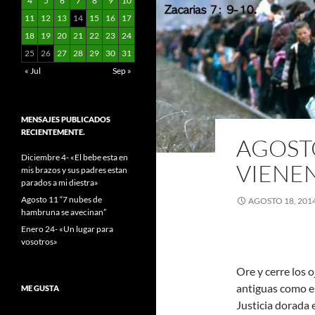
4
5
6
7
8
9
10
11
12
13
14
15
16
17
18
19
20
21
22
23
24
25
26
27
28
29
30
31
« Jul
Sep »
MENSAJES PUBLICADOS
RECIENTEMENTE.
AGOSTO
Diciembre 4- «El bebe esta en
VIENEN
mis brazos y sus padres estan
parados a mi diestra»
Agosto 11 “7 nubes de
AGOSTO 18, 201
hambruna se avecinan”
Enero 24- «Un lugar para
vosotros»
Ore y cerre los 
antiguas como e
ME GUSTA
Justicia dorada 