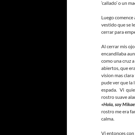
‘callado’ o un ma
Luego comence a
vestido que se le
cerrar para empe
Al cerrar mis oj
encandilaba aun 
como una cruz a 
abiertos, que era
vision mas clara
pude ver que la 
espada. Vi quien
rostro suave ala
«Hola, soy Mikae
rostro me era fa
calma.
Vi entonces con 