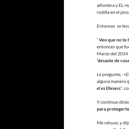
alfombra y EL r
rodilla en el piso
Entonces se leva
‘ Veo que no te
entonces que fu
Marzo del 2014 
‘desaste de cosa
Le pregunte, -«E
alguna manera qu
el es Eliesecc’.
co
Y continuo dicie
para protegerte
Me rehuse, y dij