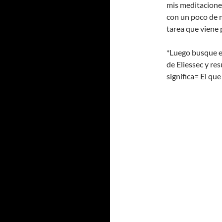
mis meditaciones
con un poco de 
tarea que viene 
*Luego busque e
de Eliessec y res
significa= El que