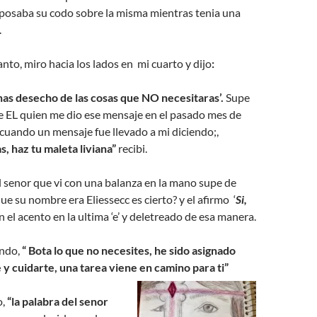
eposaba su codo sobre la misma mientras tenia una
.
nto, miro hacia los lados en mi cuarto y dijo
:
 has desecho de las cosas que NO necesitaras’.
Supe
e EL quien me dio ese mensaje en el pasado mes de
cuando un mensaje fue llevado a mi diciendo;,
s, haz tu maleta liviana”
recibi.
l senor que vi con una balanza en la mano supe de
e su nombre era Eliessecc es cierto? y el afirmo ‘
Si,
n el acento en la ultima ‘e’ y deletreado de esa manera.
ndo,
“ Bota lo que no necesites, he sido asignado
 y cuidarte, una tarea viene en camino para ti”
o,
“la palabra del senor