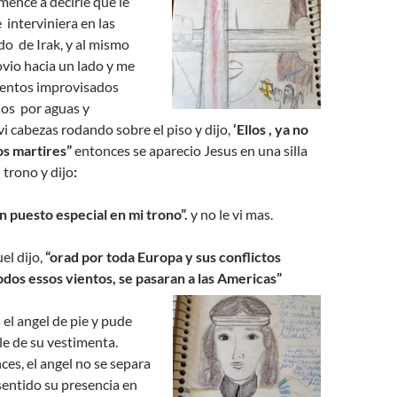
ence a decirle que le
 interviniera en las
o de Irak, y al mismo
ovio hacia un lado y me
ntos improvisados
dos por aguas y
i cabezas rodando sobre el piso y dijo,
‘Ellos , ya no
os martires”
entonces se aparecio Jesus en una silla
 trono y dijo
:
n puesto especial en mi trono”.
y no le vi mas.
el dijo,
“orad por toda Europa y sus conflictos
odos essos vientos, se pasaran a las Americas”
el angel de pie y pude
lle de su vestimenta.
es, el angel no se separa
sentido su presencia en