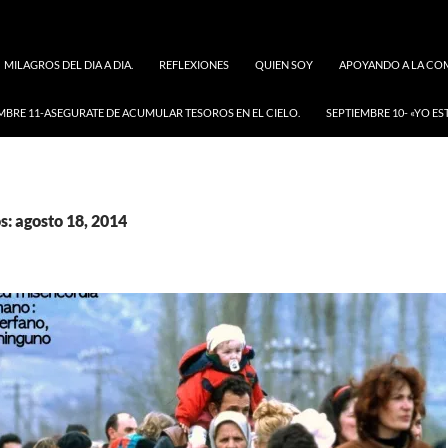
MILAGROS DEL DIA A DIA.
REFLEXIONES
QUIEN SOY
APOYANDO A LA COM
MBRE 11-ASEGURATE DE ACUMULAR TESOROS EN EL CIELO.
SEPTIEMBRE 10- «YO ES
s: agosto 18, 2014