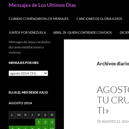
Buscar
Mensajes de Los Ultimos Dias
SALTAR AL CONTENIDO
CUANDO COMENZARON LOS MENSAJES.
CANCIONES DE GLORIA A DIOS.
JUNTOS POR VENEZUELA
ABRIL 28 -QUIEN CONTIENDE CON DIOS.
DICIE
Mensajes de Jesus recibidos
durante meditaciones y
visiones.
MENSAJES POR MES
Archivos diario
Mensajes
por
mes
AGOST
ELIJA EL MES DESDE JULIO
TU CRU
AGOSTO 2014
TI»
L
M
X
J
V
S
D
AGOSTO 22, 201
1
2
3