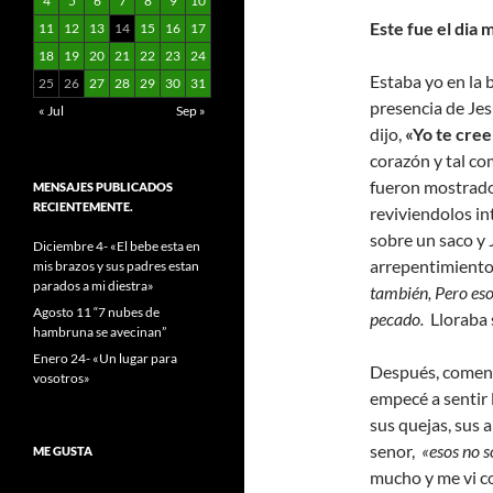
4
5
6
7
8
9
10
Este fue el dia 
11
12
13
14
15
16
17
18
19
20
21
22
23
24
Estaba yo en la b
25
26
27
28
29
30
31
presencia de Jes
« Jul
Sep »
dijo,
«Yo te cree
corazón y tal co
fueron mostrados
MENSAJES PUBLICADOS
RECIENTEMENTE.
reviviendolos in
sobre un saco y 
Diciembre 4- «El bebe esta en
arrepentimiento, 
mis brazos y sus padres estan
parados a mi diestra»
también, Pero es
Agosto 11 “7 nubes de
pecado.
Lloraba 
hambruna se avecinan”
Enero 24- «Un lugar para
Después, comenc
vosotros»
empecé a sentir l
sus quejas, sus 
senor,
«esos no s
ME GUSTA
mucho y me vi co