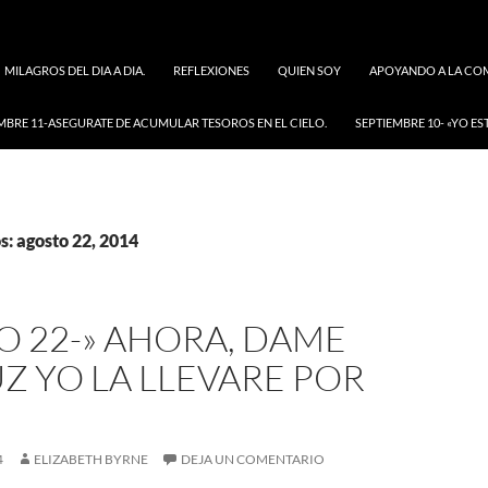
MILAGROS DEL DIA A DIA.
REFLEXIONES
QUIEN SOY
APOYANDO A LA COM
MBRE 11-ASEGURATE DE ACUMULAR TESOROS EN EL CIELO.
SEPTIEMBRE 10- «YO ES
s: agosto 22, 2014
O 22-» AHORA, DAME
Z YO LA LLEVARE POR
4
ELIZABETH BYRNE
DEJA UN COMENTARIO