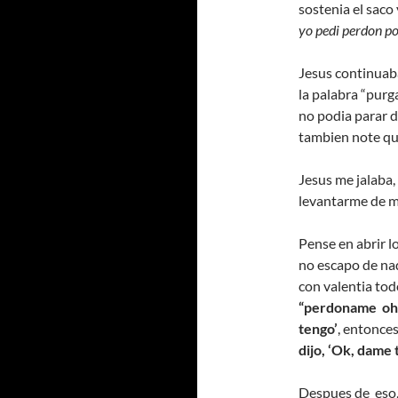
sostenia el saco 
yo pedi perdon po
Jesus continuaba
la palabra “pur
no podia parar d
tambien note que
Jesus me jalaba,
levantarme de mi
Pense en abrir lo
no escapo de nad
con valentia todo
“perdoname oh D
tengo’
, entonces
dijo, ‘Ok, dame t
Despues de eso, 