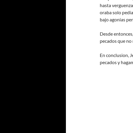
hasta verguenza 
oraba solo pedi
bajo agonias per
Desde entonces,
pecados que no 
En conclusion, 
pecados y hagam