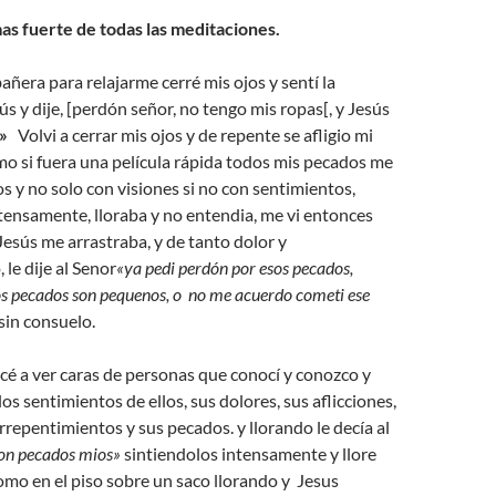
mas fuerte de todas las meditaciones.
añera para relajarme cerré mis ojos y sentí la
ús y dije, [perdón señor, no tengo mis ropas[, y Jesús
»
Volvi a cerrar mis ojos y de repente se afligio mi
mo si fuera una película rápida todos mis pecados me
 y no solo con visiones si no con sentimientos,
tensamente, lloraba y no entendia, me vi entonces
Jesús me arrastraba, y de tanto dolor y
le dije al Senor
«ya pedi perdón por esos pecados,
os pecados son pequenos, o no me acuerdo cometi ese
sin consuelo.
é a ver caras de personas que conocí y conozco y
os sentimientos de ellos, sus dolores, sus aflicciones,
arrepentimientos y sus pecados. y llorando le decía al
on pecados mios»
sintiendolos intensamente y llore
mo en el piso sobre un saco llorando y Jesus