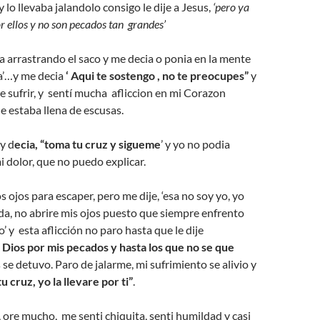
y lo llevaba jalandolo consigo le dije a Jesus,
‘pero ya
r ellos y no son pecados tan grandes’
 arrastrando el saco y me decia o ponia en la mente
ga’…y me decia
‘ Aqui te sostengo , no te preocupes”
y
e sufrir, y sentí mucha afliccion en mi Corazon
 estaba llena de escusas.
 y d
ecia, “toma tu cruz y sigueme
’ y yo no podia
 dolor, que no puedo explicar.
s ojos para escaper, pero me dije, ‘esa no soy yo, yo
a, no abrire mis ojos puesto que siempre enfrento
’ y esta aflicción no paro hasta que le dije
ios por mis pecados y hasta los que no se que
 se detuvo. Paro de jalarme, mi sufrimiento se alivio y
u cruz, yo la llevare por ti”
.
ore mucho, me senti chiquita, senti humildad y casi