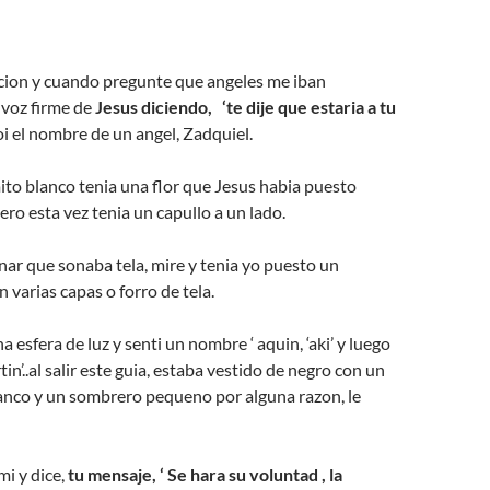
cion y cuando pregunte que angeles me iban
 voz firme de
Jesus diciendo, ‘te dije que estaria a tu
i el nombre de un angel, Zadquiel.
to blanco tenia una flor que Jesus habia puesto
ro esta vez tenia un capullo a un lado.
ar que sonaba tela, mire y tenia yo puesto un
 varias capas o forro de tela.
a esfera de luz y senti un nombre ‘ aquin, ‘aki’ y luego
in’..al salir este guia, estaba vestido de negro con un
lanco y un sombrero pequeno por alguna razon, le
mi y dice,
tu mensaje, ‘ Se hara su voluntad , la