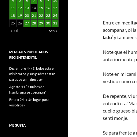
4
5
6
7
8
9
10
11
12
13
14
15
16
17
18
19
20
21
22
23
24
Entre en medita
25
26
27
28
29
30
31
acompanar, oi la
« Jul
Sep »
lado’
y tambien o
Note que el humi
MENSAJES PUBLICADOS
RECIENTEMENTE.
anteriormente pe
Diciembre 4- «El bebe esta en
Note en mi camin
mis brazos y sus padres estan
parados a mi diestra»
vestido como con
Agosto 11 “7 nubes de
hambruna se avecinan”
De repente, vi un
Enero 24- «Un lugar para
entendi era ‘Mart
vosotros»
cuello grueso b
senti monje.
ME GUSTA
Se para frente a 