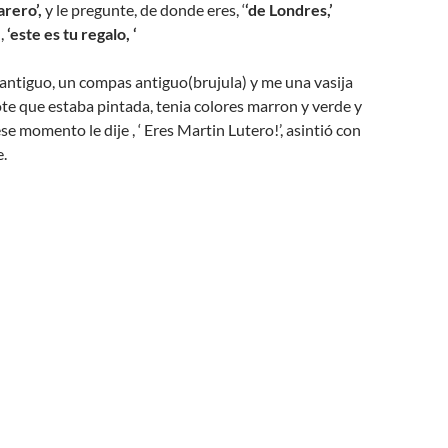
arero’,
y le pregunte, de donde eres, ‘
‘de Londres,’
 ,
‘este es tu regalo, ‘
antiguo, un compas antiguo(brujula) y me una vasija
ote que estaba pintada, tenia colores marron y verde y
e momento le dije , ‘ Eres Martin Lutero!’, asintió con
e.