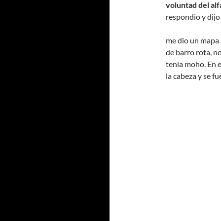
voluntad del alf
respondio y dijo
me dio un mapa 
de barro rota, n
tenia moho. En es
la cabeza y se fu