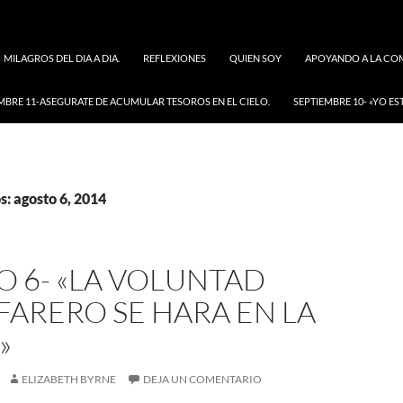
MILAGROS DEL DIA A DIA.
REFLEXIONES
QUIEN SOY
APOYANDO A LA COM
MBRE 11-ASEGURATE DE ACUMULAR TESOROS EN EL CIELO.
SEPTIEMBRE 10- «YO ES
s: agosto 6, 2014
 6- «LA VOLUNTAD
FARERO SE HARA EN LA
»
ELIZABETH BYRNE
DEJA UN COMENTARIO