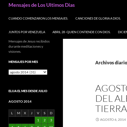
Buscar
Mensajes de Los Ultimos Dias
SALTAR AL CONTENIDO
CUANDO COMENZARON LOS MENSAJES.
CANCIONES DE GLORIA A DIOS.
JUNTOS POR VENEZUELA
ABRIL 28 -QUIEN CONTIENDE CON DIOS.
DICIE
Mensajes de Jesus recibidos
durante meditaciones y
visiones.
MENSAJES POR MES
Archivos diario
Mensajes
por
mes
AGOSTO
ELIJA EL MES DESDE JULIO
DEL AL
AGOSTO 2014
TIERRA
L
M
X
J
V
S
D
AGOSTO 6, 2014
1
2
3