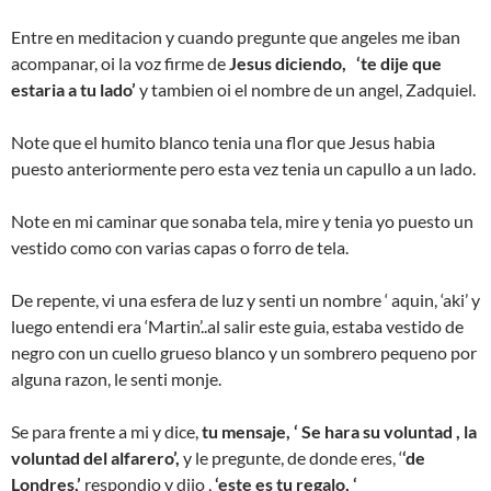
Entre en meditacion y cuando pregunte que angeles me iban
acompanar, oi la voz firme de
Jesus diciendo, ‘te dije que
estaria a tu lado’
y tambien oi el nombre de un angel, Zadquiel.
Note que el humito blanco tenia una flor que Jesus habia
puesto anteriormente pero esta vez tenia un capullo a un lado.
Note en mi caminar que sonaba tela, mire y tenia yo puesto un
vestido como con varias capas o forro de tela.
De repente, vi una esfera de luz y senti un nombre ‘ aquin, ‘aki’ y
luego entendi era ‘Martin’..al salir este guia, estaba vestido de
negro con un cuello grueso blanco y un sombrero pequeno por
alguna razon, le senti monje.
Se para frente a mi y dice,
tu mensaje, ‘ Se hara su voluntad , la
voluntad del alfarero’,
y le pregunte, de donde eres, ‘
‘de
Londres,’
respondio y dijo ,
‘este es tu regalo, ‘