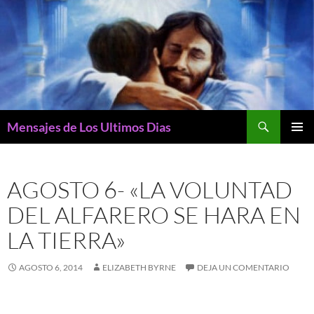
Buscar
Mensajes de Los Ultimos Dias
SALTAR
MENÚ
AL
PRINCI
CONTENIDO
AGOSTO 6- «LA VOLUNTAD
DEL ALFARERO SE HARA EN
LA TIERRA»
AGOSTO 6, 2014
ELIZABETH BYRNE
DEJA UN COMENTARIO