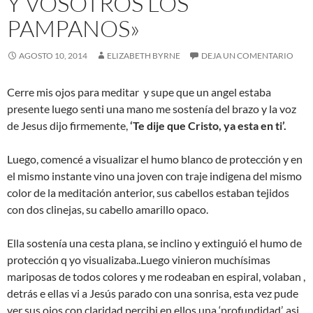
Y VOSOTROS LOS
PAMPANOS»
AGOSTO 10, 2014
ELIZABETH BYRNE
DEJA UN COMENTARIO
Cerre mis ojos para meditar y supe que un angel estaba
presente luego senti una mano me sostenía del brazo y la voz
de Jesus dijo firmemente,
‘Te dije que Cristo, ya esta en ti’.
Luego, comencé a visualizar el humo blanco de protección y en
el mismo instante vino una joven con traje indigena del mismo
color de la meditación anterior, sus cabellos estaban tejidos
con dos clinejas, su cabello amarillo opaco.
Ella sostenía una cesta plana, se inclino y extinguió el humo de
protección q yo visualizaba..Luego vinieron muchísimas
mariposas de todos colores y me rodeaban en espiral, volaban ,
detrás e ellas vi a Jesús parado con una sonrisa, esta vez pude
ver sus ojos con claridad percibi en ellos una ‘profundidad’, asi