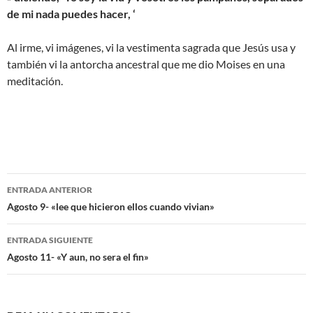
de mi nada puedes hacer, ‘
Al irme, vi imágenes, vi la vestimenta sagrada que Jesús usa y
también vi la antorcha ancestral que me dio Moises en una
meditación.
Navegación
ENTRADA ANTERIOR
de
Agosto 9- «lee que hicieron ellos cuando vivian»
entradas
ENTRADA SIGUIENTE
Agosto 11- «Y aun, no sera el fin»