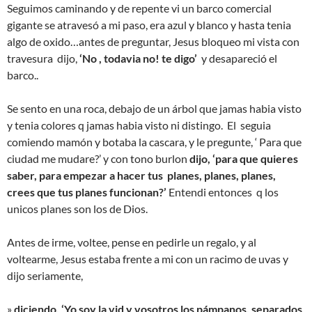
Seguimos caminando y de repente vi un barco comercial
gigante se atravesó a mi paso, era azul y blanco y hasta tenia
algo de oxido…antes de preguntar, Jesus bloqueo mi vista con
travesura dijo,
‘No , todavia no! te digo’
y desapareció el
barco..
Se sento en una roca, debajo de un árbol que jamas habia visto
y tenia colores q jamas habia visto ni distingo. El seguia
comiendo mamón y botaba la cascara, y le pregunte, ‘ Para que
ciudad me mudare?’ y con tono burlon
dijo, ‘para que quieres
saber, para empezar a hacer tus planes, planes, planes,
crees que tus planes funcionan?’
Entendi entonces q los
unicos planes son los de Dios.
Antes de irme, voltee, pense en pedirle un regalo, y al
voltearme, Jesus estaba frente a mi con un racimo de uvas y
dijo seriamente,
»
diciendo, ‘Yo soy la vid y vosotros los pámpanos, separados