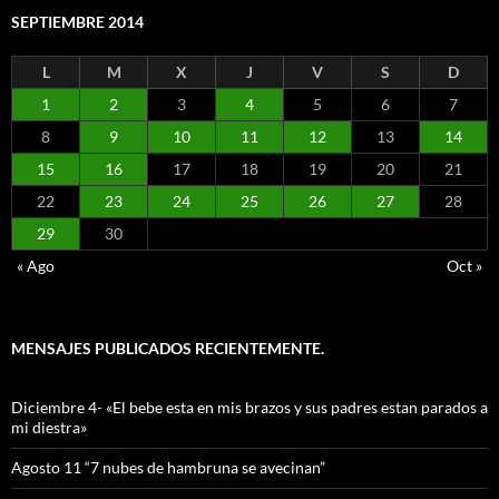
SEPTIEMBRE 2014
L
M
X
J
V
S
D
1
2
3
4
5
6
7
8
9
10
11
12
13
14
15
16
17
18
19
20
21
22
23
24
25
26
27
28
29
30
« Ago
Oct »
MENSAJES PUBLICADOS RECIENTEMENTE.
Diciembre 4- «El bebe esta en mis brazos y sus padres estan parados a
mi diestra»
Agosto 11 “7 nubes de hambruna se avecinan”