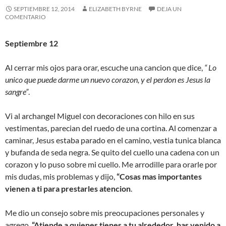
SEPTIEMBRE 12, 2014
ELIZABETH BYRNE
DEJA UN
COMENTARIO
Septiembre 12
Al cerrar mis ojos para orar, escuche una cancion que dice,
“ Lo
unico que puede darme un nuevo corazon, y el perdon es Jesus la
sangre”
.
Vi al archangel Miguel con decoraciones con hilo en sus
vestimentas, parecian del ruedo de una cortina. Al comenzar a
caminar, Jesus estaba parado en el camino, vestia tunica blanca
y bufanda de seda negra. Se quito del cuello una cadena con un
corazon y lo puso sobre mi cuello. Me arrodille para orarle por
mis dudas, mis problemas y dijo,
“Cosas mas importantes
vienen a ti para prestarles atencion
.
Me dio un consejo sobre mis preocupaciones personales y
agrego,
“Atiende a quienes tienes a tu alrededor, has venido a