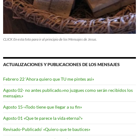
CLICK En esta foto para ir al principio de los Mensajes de Jesus.
ACTUALIZACIONES Y PUBLICACIONES DE LOS MENSAJES
Febrero 22 ‘Ahora quiero que TU me pintes asi»
Agosto 02- no antes publicado.»no juzgues como serán recibidos los
mensajes.»
Agosto 15-«Todo tiene que llegar a su fin»
Agosto 01 «Que te parece la vida eterna?»
Revisado-Publicado’ «Quiero que te bautices»