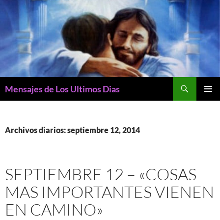
Buscar
Mensajes de Los Ultimos Dias
SALTAR
MENÚ
AL
PRINCI
CONTENIDO
Archivos diarios: septiembre 12, 2014
SEPTIEMBRE 12 – «COSAS
MAS IMPORTANTES VIENEN
EN CAMINO»