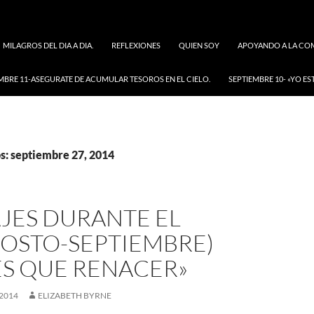
MILAGROS DEL DIA A DIA.
REFLEXIONES
QUIEN SOY
APOYANDO A LA COM
MBRE 11-ASEGURATE DE ACUMULAR TESOROS EN EL CIELO.
SEPTIEMBRE 10- «YO ES
s: septiembre 27, 2014
JES DURANTE EL
GOSTO-SEPTIEMBRE)
ES QUE RENACER»
 2014
ELIZABETH BYRNE