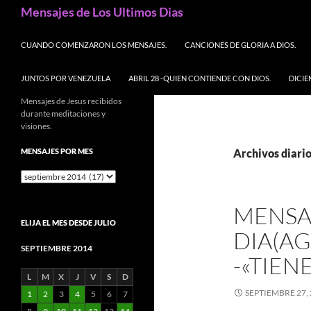
Buscar
Mensajes de Los Ultimos Dias
SALTAR AL CONTENIDO
CUANDO COMENZARON LOS MENSAJES.
CANCIONES DE GLORIA A DIOS.
JUNTOS POR VENEZUELA
ABRIL 28 -QUIEN CONTIENDE CON DIOS.
DICIE
Mensajes de Jesus recibidos
durante meditaciones y
visiones.
MENSAJES POR MES
Archivos diario
Mensajes
por
mes
MENSA
ELIJA EL MES DESDE JULIO
DIA(A
SEPTIEMBRE 2014
-«TIEN
L
M
X
J
V
S
D
SEPTIEMBRE 27,
1
2
3
4
5
6
7