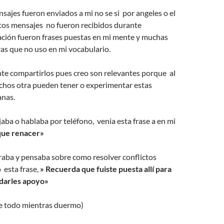
nsajes fueron enviados a mi no se si por angeles o el
tos mensajes no fueron recibidos durante
ación fueron frases puestas en mi mente y muchas
as que no uso en mi vocabulario.
te compartirlos pues creo son relevantes porque al
uchos otra pueden tener o experimentar estas
anas.
ba o hablaba por teléfono, venia esta frase a en mi
que renacer»
aba y pensaba sobre como resolver conflictos
o esta frase,
» Recuerda que fuiste puesta allí para
 darles apoyo»
 todo mientras duermo)