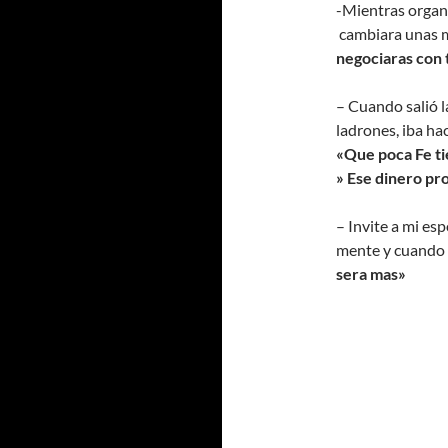
-Mientras organi
cambiara unas m
negociaras con
– Cuando salió l
ladrones, iba ha
«Que poca Fe ti
» Ese dinero pr
– Invite a mi esp
mente y cuando 
sera mas»