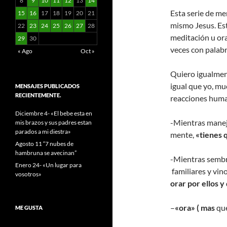
8
9
10
11
12
13
14
Esta serie de me
15
16
17
18
19
20
21
mismo Jesus. Es
22
23
24
25
26
27
28
meditación u or
29
30
veces con palabr
« Ago
Oct »
Quiero igualmen
igual que yo, m
MENSAJES PUBLICADOS
RECIENTEMENTE.
reacciones hum
Diciembre 4- «El bebe esta en
-Mientras maneja
mis brazos y sus padres estan
parados a mi diestra»
mente,
«tienes 
Agosto 11 “7 nubes de
hambruna se avecinan”
-Mientras sembr
Enero 24- «Un lugar para
familiares y vin
vosotros»
orar por ellos y
–
«ora» ( mas
que
ME GUSTA