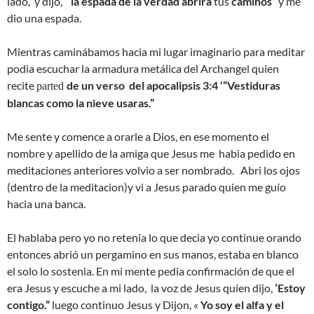
lado, y dijo, “
la espada de la verdad abrira
tus
caminos”
y me
dio una espada.
Mientras caminábamos hacia mi lugar imaginario para meditar
podia escuchar la armadura metálica del Archangel quien
recite
de un verso del apocalipsis 3:4 ‘“Vestiduras
parted
blancas como la nieve usaras.”
Me sente y comence a orarle a Dios, en ese momento el
nombre y apellido de la amiga que Jesus me habia pedido en
meditaciones anteriores volvio a ser nombrado. Abri los ojos
(dentro de la meditacion)y vi a Jesus parado quien me guío
hacia una banca.
El hablaba pero yo no retenia lo que decia yo continue orando
entonces abrió un pergamino en sus manos, estaba en blanco
el solo lo sostenia. En mi mente pedia confirmación de que el
era Jesus y escuche a mi lado, la voz de Jesus quien dijo,
’Estoy
contigo.”
luego continuo Jesus y Dijon, «
Yo soy el alfa y el