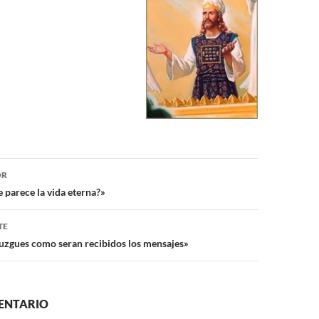
ón
OR
 parece la vida eterna?»
TE
juzgues como seran recibidos los mensajes»
ENTARIO