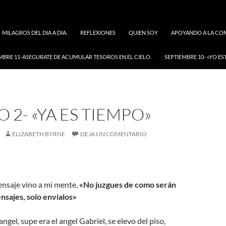
MILAGROS DEL DIA A DIA.
REFLEXIONES
QUIEN SOY
APOYANDO A LA COM
MBRE 11-ASEGURATE DE ACUMULAR TESOROS EN EL CIELO.
SEPTIEMBRE 10- «YO ES
 2- «YA ES TIEMPO»
ELIZABETH BYRNE
DEJA UN COMENTARIO
ensaje vino a mi mente,
«No juzgues de como serán
nsajes, solo envialos»
ngel, supe era el angel Gabriel, se elevo del piso,