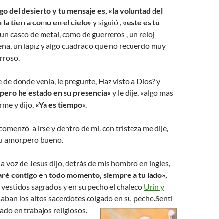
o del desierto y tu mensaje es, «la voluntad del
 la tierra como en el cielo»
y siguió ,
«este es tu
un casco de metal, como de guerreros , un reloj
ena, un lápiz y algo cuadrado que no recuerdo muy
rroso.
de donde venia, le pregunte, Haz visto a Dios? y
 pero he estado en su presencia»
y le dije, «algo mas
rme y dijo,
«Ya es tiempo
«.
 comenzó a irse y dentro de mi, con tristeza me dije,
 su amor,pero bueno.
la voz de Jesus dijo, detrás de mis hombro en ingles,
taré contigo en todo momento, siempre a tu lado»,
on vestidos sagrados y en su pecho el chaleco
Urin y
saban los altos sacerdotes colgado en su pecho.
Senti
do en trabajos religiosos.