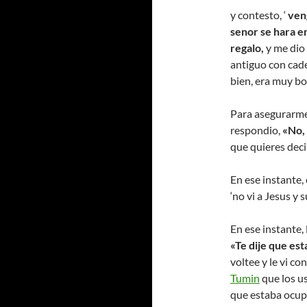
y contesto, ‘
veng
senor se hara en
regalo,
y me dio 
antiguo con cad
bien, era muy bo
Para asegurarme 
respondio,
«No,
que quieres deci
En ese instante,
‘no vi a Jesus y
En ese instante, 
«Te dije que es
voltee y le vi c
Tumin
que los u
que estaba ocupa