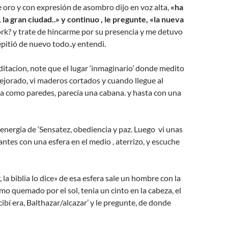
 oro y con expresión de asombro dijo en voz alta,
«ha
, la gran ciudad..» y continuo , le pregunte, «la nueva
k? y trate de hincarme por su presencia y me detuvo
pitió de nuevo todo..y entendi.
tacion, note que el lugar ‘inmaginario’ donde medito
jorado, vi maderos cortados y cuando llegue al
ia como paredes, parecía una cabana. y hasta con una
 energia de ‘Sensatez, obediencia y paz. Luego vi unas
antes con una esfera en el medio , aterrizo, y escuche
 la biblia lo dice» de esa esfera sale un hombre con la
omo quemado por el sol, tenia un cinto en la cabeza, el
bí era, Balthazar/alcazar’ y le pregunte, de donde