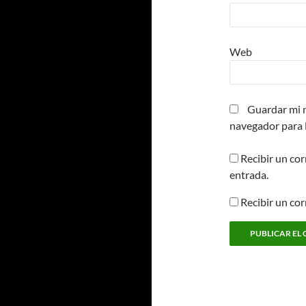
Web
Guardar mi n
navegador para 
Recibir un cor
entrada.
Recibir un co