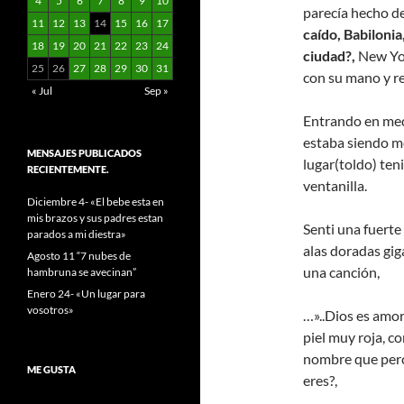
4
5
6
7
8
9
10
parecía hecho de
11
12
13
14
15
16
17
caído, Babilonia
18
19
20
21
22
23
24
ciudad?,
New Yor
25
26
27
28
29
30
31
con su mano y re
« Jul
Sep »
Entrando en medi
estaba siendo me
MENSAJES PUBLICADOS
lugar(toldo) ten
RECIENTEMENTE.
ventanilla.
Diciembre 4- «El bebe esta en
mis brazos y sus padres estan
Senti una fuerte
parados a mi diestra»
alas doradas gig
Agosto 11 “7 nubes de
una canción,
hambruna se avecinan”
Enero 24- «Un lugar para
vosotros»
…»..Dios es amor,
piel muy roja, c
nombre que perci
ME GUSTA
eres?,