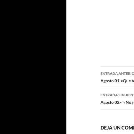
Navegaci
ENTRADA ANTERI
de
Agosto 01-«Que te
entradas
ENTRADA SIGUIEN
Agosto 02.- ¨»No 
DEJA UN COM