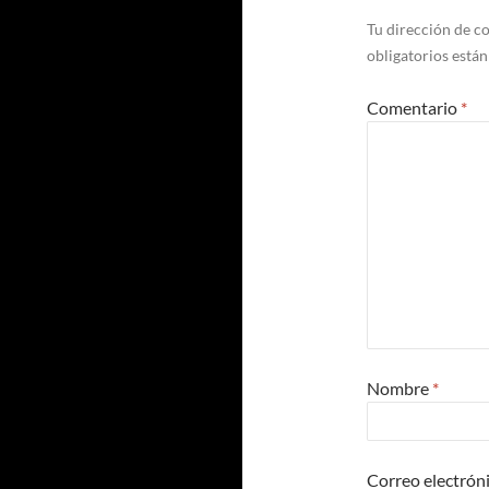
Tu dirección de co
obligatorios está
Comentario
*
Nombre
*
Correo electrón