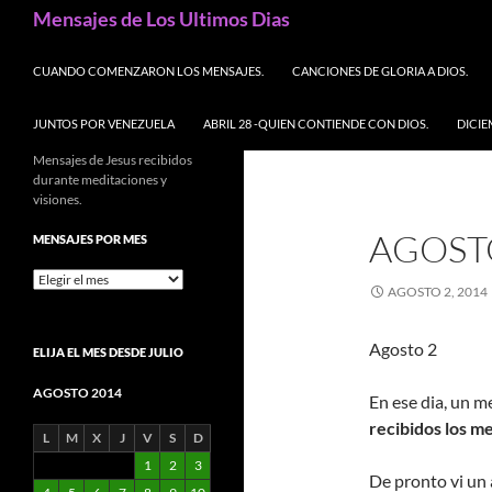
Buscar
Mensajes de Los Ultimos Dias
SALTAR AL CONTENIDO
CUANDO COMENZARON LOS MENSAJES.
CANCIONES DE GLORIA A DIOS.
JUNTOS POR VENEZUELA
ABRIL 28 -QUIEN CONTIENDE CON DIOS.
DICIE
Mensajes de Jesus recibidos
durante meditaciones y
visiones.
AGOSTO
MENSAJES POR MES
Mensajes
AGOSTO 2, 2014
por
mes
Agosto 2
ELIJA EL MES DESDE JULIO
AGOSTO 2014
En ese dia, un m
recibidos los me
L
M
X
J
V
S
D
1
2
3
De pronto vi un a