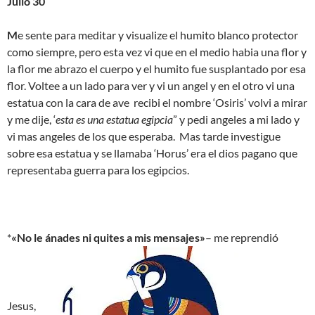
Julio 30
M
e sente para meditar y visualize el humito blanco protector
como siempre, pero esta vez vi que en el medio habia una flor y
la flor me abrazo el cuerpo y el humito fue susplantado por esa
flor. Voltee a un lado para ver y vi un angel y en el otro vi una
estatua con la cara de ave recibi el nombre ‘Osiris’ volvi a mirar
y me dije, ‘
esta es una estatua egipcia
” y pedi angeles a mi lado y
vi mas angeles de los que esperaba. Mas tarde investigue
sobre esa estatua y se llamaba ‘Horus’ era el dios pagano que
representaba guerra para los egipcios.
*
«No le ánades ni quites a mis mensajes»
– me reprendió
Jesus,