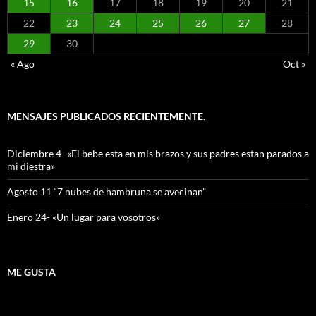
15
16
17
18
19
20
21
22
23
24
25
26
27
28
29
30
« Ago
Oct »
MENSAJES PUBLICADOS RECIENTEMENTE.
Diciembre 4- «El bebe esta en mis brazos y sus padres estan parados a
mi diestra»
Agosto 11 “7 nubes de hambruna se avecinan”
Enero 24- «Un lugar para vosotros»
ME GUSTA