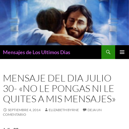
Buscar
Mensajes de Los Ultimos Dias
SALTAR
MENÚ
AL
PRINCI
CONTENIDO
MENSAJE DEL DIA JULIO
30- «NO LE PONGAS NI LE
QUITES A MIS MENSAJES»
SEPTIEMBRE 4, 2014
ELIZABETH BYRNE
DEJA UN
COMENTARIO