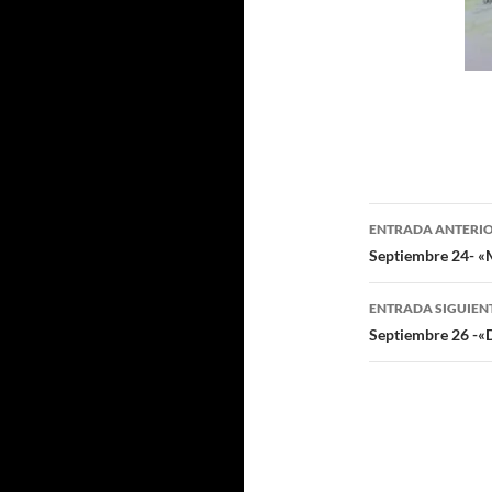
Navegaci
ENTRADA ANTERI
de
Septiembre 24- «Mo
entradas
ENTRADA SIGUIEN
Septiembre 26 -«D