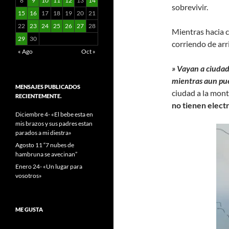
8
9
10
11
12
13
14
sobrevivir.
15
16
17
18
19
20
21
22
23
24
25
26
27
28
Mientras hacia c
29
30
corriendo de ar
« Ago
Oct »
» Vayan a ciudad
mientras aun pu
MENSAJES PUBLICADOS
ciudad a la mont
RECIENTEMENTE.
no tienen elect
Diciembre 4- «El bebe esta en
mis brazos y sus padres estan
parados a mi diestra»
Agosto 11 “7 nubes de
hambruna se avecinan”
Enero 24- «Un lugar para
vosotros»
ME GUSTA