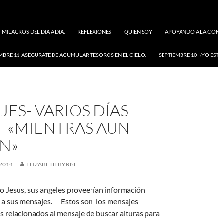
MILAGROS DEL DIA A DIA.
REFLEXIONES
QUIEN SOY
APOYANDO A LA COM
MBRE 11-ASEGURATE DE ACUMULAR TESOROS EN EL CIELO.
SEPTIEMBRE 10- «YO ES
ES- VARIOS DÍAS
– «MIENTRAS AUN
N»
 2014
ELIZABETH BYRNE
co Jesus, sus angeles proveerían información
 a sus mensajes. Estos son los mensajes
 relacionados al mensaje de buscar alturas
para