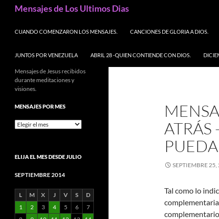
Buscar
Mensajes de Los Ultimos Dias
SALTAR AL CONTENIDO
CUANDO COMENZARON LOS MENSAJES.
CANCIONES DE GLORIA A DIOS.
JUNTOS POR VENEZUELA
ABRIL 28 -QUIEN CONTIENDE CON DIOS.
DICIE
Mensajes de Jesus recibidos
durante meditaciones y
visiones.
MENSAJ
MENSAJES POR MES
ATRÁS 
Mensajes
por
PUEDA
mes
ELIJA EL MES DESDE JULIO
SEPTIEMBRE 25,
SEPTIEMBRE 2014
Tal como lo indi
L
M
X
J
V
S
D
complementaria
1
2
3
4
5
6
7
complementarios