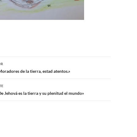
ón
OR
radores de la tierra, estad atentos.»
TE
e Jehová es la tierra y su plenitud el mundo»