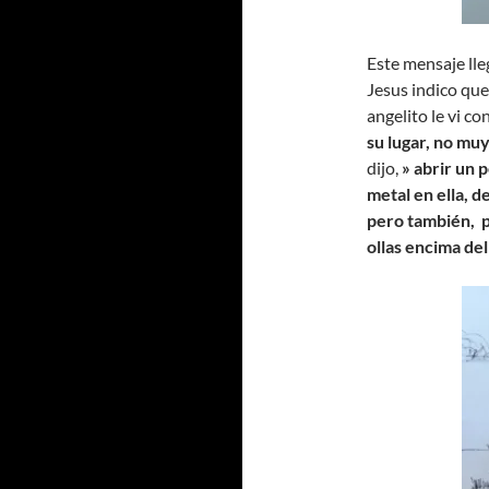
Este mensaje lle
Jesus indico que
angelito le vi co
su lugar, no mu
dijo,
» abrir un 
metal en ella, 
pero también, p
ollas encima de