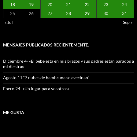
18
19
20
21
22
23
24
25
26
27
28
29
30
31
« Jul
Sep »
MENSAJES PUBLICADOS RECIENTEMENTE.
Diciembre 4- «El bebe esta en mis brazos y sus padres estan parados a
mi diestra»
Agosto 11 “7 nubes de hambruna se avecinan”
Enero 24- «Un lugar para vosotros»
ME GUSTA